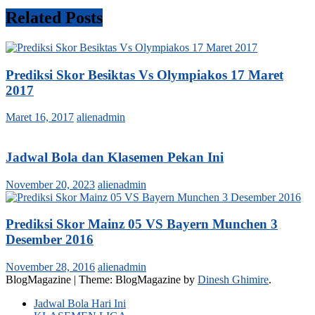
Related Posts
Prediksi Skor Besiktas Vs Olympiakos 17 Maret
2017
Maret 16, 2017
alienadmin
Jadwal Bola dan Klasemen Pekan Ini
November 20, 2023
alienadmin
Prediksi Skor Mainz 05 VS Bayern Munchen 3
Desember 2016
November 28, 2016
alienadmin
BlogMagazine
|
Theme: BlogMagazine by
Dinesh Ghimire
.
Jadwal Bola Hari Ini