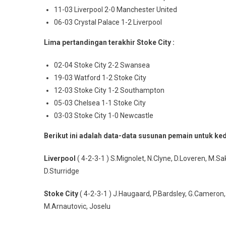
11-03 Liverpool 2-0 Manchester United
06-03 Crystal Palace 1-2 Liverpool
Lima pertandingan terakhir Stoke City :
02-04 Stoke City 2-2 Swansea
19-03 Watford 1-2 Stoke City
12-03 Stoke City 1-2 Southampton
05-03 Chelsea 1-1 Stoke City
03-03 Stoke City 1-0 Newcastle
Berikut ini adalah data-data susunan pemain untuk ked
Liverpool
( 4-2-3-1 ) S.Mignolet, N.Clyne, D.Loveren, M.Sa
D.Sturridge
Stoke City
( 4-2-3-1 ) J.Haugaard, P.Bardsley, G.Cameron, P
M.Arnautovic, Joselu