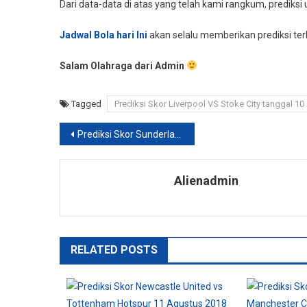
Dari data-data di atas yang telah kami rangkum, prediksi
Jadwal Bola hari Ini
akan selalu memberikan prediksi terk
Salam Olahraga dari Admin
Tagged
Prediksi Skor Liverpool VS Stoke City tanggal 10 
Navigasi
Prediksi Skor Sunderland VS Leicester City tanggal 10 April 2016
pos
Alienadmin
RELATED POSTS