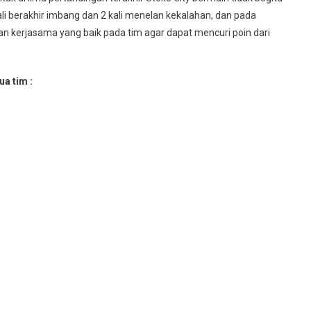
li berakhir imbang dan 2 kali menelan kekalahan, dan pada
dan kerjasama yang baik pada tim agar dapat mencuri poin dari
ua tim :