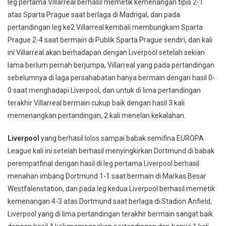
leg pertama Villarreal berhasil memetik kemenangan tipis 2-1
atas Sparta Prague saat berlaga di Madrigal, dan pada
pertandingan leg ke2 Villarreal kembali membungkam Sparta
Prague 2-4 saat bermain di Publik Sparta Prague sendiri, dan kali
ini Villarreal akan berhadapan dengan Liverpool setelah sekian
lama berlum pernah berjumpa, Villarreal yang pada pertandingan
sebelumnya di laga persahabatan hanya bermain dengan hasil 0-
0 saat menghadapi Liverpool, dan untuk di lima pertandingan
terakhir Villarreal bermain cukup baik dengan hasil 3 kali
memenangkan pertandingan, 2 kali menelan kekalahan.
Liverpool
yang berhasil lolos sampai babak semifina EUROPA
League kali ini setelah berhasil menyingkirkan Dortmund di babak
perempatfinal dengan hasil di leg pertama Liverpool berhasil
menahan imbang Dortmund 1-1 saat bermain di Markas Besar
Westfalenstation, dan pada leg kedua Liverpool berhasil memetik
kemenangan 4-3 atas Dortmund saat berlaga di Stadion Anfield,
Liverpool yang di lima pertandingan terakhir bermain sangat baik