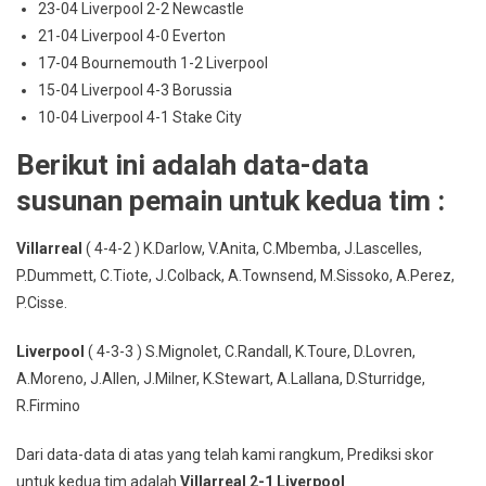
23-04 Liverpool 2-2 Newcastle
21-04 Liverpool 4-0 Everton
17-04 Bournemouth 1-2 Liverpool
15-04 Liverpool 4-3 Borussia
10-04 Liverpool 4-1 Stake City
Berikut ini adalah data-data
susunan pemain untuk kedua tim :
Villarreal
( 4-4-2 ) K.Darlow, V.Anita, C.Mbemba, J.Lascelles,
P.Dummett, C.Tiote, J.Colback, A.Townsend, M.Sissoko, A.Perez,
P.Cisse.
Liverpool
( 4-3-3 ) S.Mignolet, C.Randall, K.Toure, D.Lovren,
A.Moreno, J.Allen, J.Milner, K.Stewart, A.Lallana, D.Sturridge,
R.Firmino
Dari data-data di atas yang telah kami rangkum, Prediksi skor
untuk kedua tim adalah
Villarreal 2-1 Liverpool