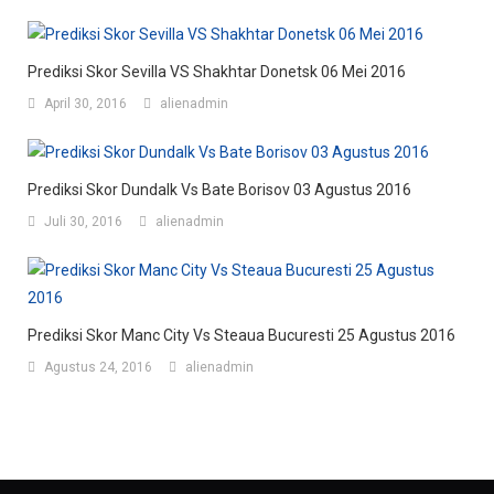
Prediksi Skor Sevilla VS Shakhtar Donetsk 06 Mei 2016
April 30, 2016
alienadmin
Prediksi Skor Dundalk Vs Bate Borisov 03 Agustus 2016
Juli 30, 2016
alienadmin
Prediksi Skor Manc City Vs Steaua Bucuresti 25 Agustus 2016
Agustus 24, 2016
alienadmin