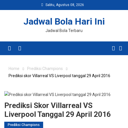
Skip
Sabtu, Agustus 08, 2026
to
content
Jadwal Bola Hari Ini
Jadwal Bola Terbaru
Menu
Home
Prediksi Champions
Prediksi skor Villarreal VS Liverpool tanggal 29 April 2016
Prediksi Skor Villarreal VS
Liverpool Tanggal 29 April 2016
Prediksi Champions