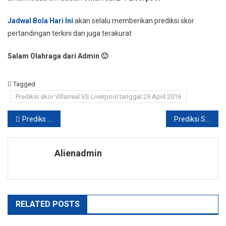
Jadwal Bola Hari Ini
akan selalu memberikan prediksi skor
pertandingan terkini dan juga terakurat
Salam Olahraga dari Admin 🙂
Tagged
Prediksi skor Villarreal VS Liverpool tanggal 29 April 2016
Navigasi
Prediks skor Shakhtar Donetsk VS Sevilla tanggal 29 April 2016
Prediksi Skor Bayern Munchen VS Borussia Moenchengladbach 30 April 2016
pos
Alienadmin
RELATED POSTS