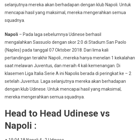
selanjutnya mereka akan berhadapan dengan klub Napoli. Untuk
mencapai hasil yang maksimal, mereka mengerahkan semua
squadnya.
Napoli
– Pada laga sebelumnya Udinese berhasil
mengalahkan Sassuolo dengan skor 2:0 di Stadium San Paolo
(Naples) pada tanggal 07 Oktober 2018. Dari lima kali
pertandingan terakhir Napoli , mereka hanya menelan 1 kekalahan
saat melawan Juventus, dan meraih 4 kali kemenangan. Di
klasemen Liga Italia Serie A ini Napolis berada di peringkat ke – 2
setelah Juventus. Laga selanjutnya mereka akan berhadapan
dengan klub Udinese. Untuk mencapai hasil yang maksimal,
mereka mengerahkan semua squadnya.
Head to Head Udinese vs
Napoli :
♣ 19.04.18 Napoli 4 : 2 Udinese