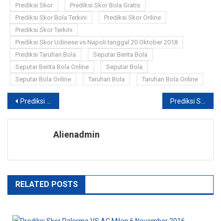
Prediksi Skor
Prediksi Skor Bola Gratis
Prediksi Skor Bola Terkini
Prediksi Skor Online
Prediksi Skor Terkini
Prediksi Skor Udinese vs Napoli tanggal 20 Oktober 2018
Prediksi Taruhan Bola
Seputar Berita Bola
Seputar Berita Bola Online
Seputar Bola
Seputar Bola Online
Taruhan Bola
Taruhan Bola Online
Navigasi
Prediksi Skor Real Madrid vs Levante tanggal 20 Oktober 2018
Prediksi Skor Everton vs Crystal Palace Tanggal 21 Oktober 2018
pos
Alienadmin
RELATED POSTS