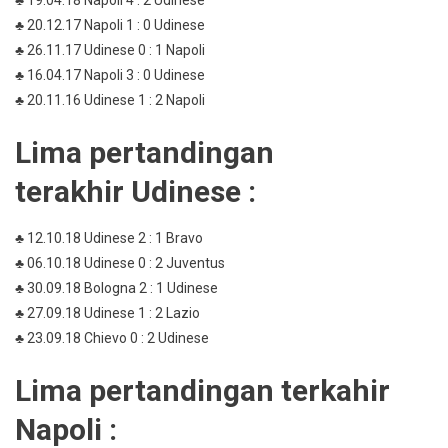
♣ 20.12.17 Napoli 1 : 0 Udinese
♣ 26.11.17 Udinese 0 : 1 Napoli
♣ 16.04.17 Napoli 3 : 0 Udinese
♣ 20.11.16 Udinese 1 : 2 Napoli
Lima pertandingan
terakhir Udinese :
♣ 12.10.18 Udinese 2 : 1 Bravo
♣ 06.10.18 Udinese 0 : 2 Juventus
♣ 30.09.18 Bologna 2 : 1 Udinese
♣ 27.09.18 Udinese 1 : 2 Lazio
♣ 23.09.18 Chievo 0 : 2 Udinese
Lima pertandingan terkahir
Napoli :