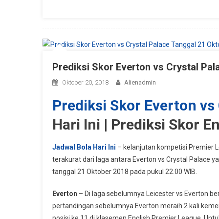
Prediksi Skor Everton vs Crystal Pa
Oktober 20, 2018
Alienadmin
Prediksi Skor Everton vs
Hari Ini | Prediksi Skor 
Jadwal Bola Hari Ini
– kelanjutan kompetisi Premier L
terakurat dari laga antara Everton vs Crystal Palace y
tanggal 21 Oktober 2018 pada pukul 22.00 WIB.
Everton
– Di laga sebelumnya Leicester vs Everton ber
pertandingan sebelumnya Everton meraih 2 kali kemen
posisi ke 11 di klasemen English Premier League. U