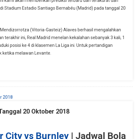
 ini kami akan memberikan prediksi terbaru dan terakurat dari
r di Stadium Estadio Santiago Bernabéu (Madrid) pada tanggal 20
o Mendizorrotza (Vitoria-Gasteiz) Alaves berhasil mengalahkan
n terakhir ini, Real Madrid menelan kekalahan sebanyak 3 kali, 1
duki posisi ke 4 di klasemen La Liga ini. Untuk pertandigan
k ketika melawan Levante.
 Tanggal 20 Oktober 2018
 City vs Burnley
| Jadwal Bola