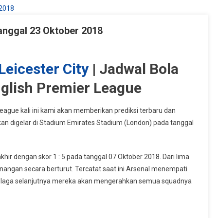
Tanggal 23 Oktober 2018
Leicester City
| Jadwal Bola
English Premier League
eague kali ini kami akan memberikan prediksi terbaru dan
akan digelar di Stadium Emirates Stadium (London) pada tanggal
hir dengan skor 1 : 5 pada tanggal 07 Oktober 2018. Dari lima
angan secara berturut. Tercatat saat ini Arsenal menempati
tuk laga selanjutnya mereka akan mengerahkan semua squadnya