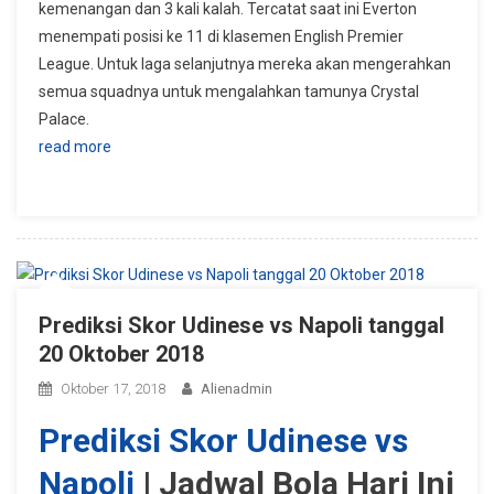
kemenangan dan 3 kali kalah. Tercatat saat ini Everton
menempati posisi ke 11 di klasemen English Premier
League. Untuk laga selanjutnya mereka akan mengerahkan
semua squadnya untuk mengalahkan tamunya Crystal
Palace.
read more
Prediksi Skor Udinese vs Napoli tanggal
20 Oktober 2018
Oktober 17, 2018
Alienadmin
Prediksi Skor Udinese vs
Napoli
| Jadwal Bola Hari Ini