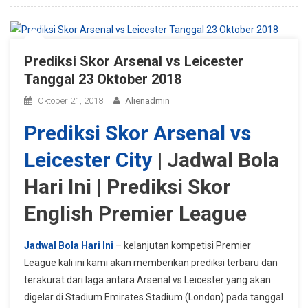
Prediksi Skor Arsenal vs Leicester
Tanggal 23 Oktober 2018
Oktober 21, 2018
Alienadmin
Prediksi Skor Arsenal vs
Leicester City
| Jadwal Bola
Hari Ini | Prediksi Skor
English Premier League
Jadwal Bola Hari Ini
– kelanjutan kompetisi Premier
League kali ini kami akan memberikan prediksi terbaru dan
terakurat dari laga antara Arsenal vs Leicester yang akan
digelar di Stadium Emirates Stadium (London) pada tanggal