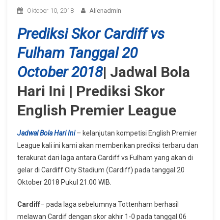
Oktober 10, 2018
Alienadmin
Prediksi Skor Cardiff vs
Fulham
Tanggal 20
October 2018
| Jadwal Bola
Hari Ini | Prediksi Skor
English Premier League
Jadwal Bola Hari Ini
– kelanjutan kompetisi English Premier
League kali ini kami akan memberikan prediksi terbaru dan
terakurat dari laga antara Cardiff vs Fulham yang akan di
gelar di Cardiff City Stadium (Cardiff) pada tanggal 20
Oktober 2018 Pukul 21.00 WIB.
Cardiff
– pada laga sebelumnya Tottenham berhasil
melawan Cardif dengan skor akhir 1-0 pada tanggal 06