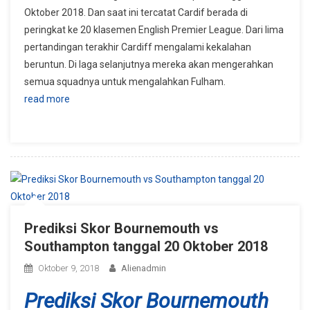
Oktober 2018. Dan saat ini tercatat Cardif berada di
peringkat ke 20 klasemen English Premier League. Dari lima
pertandingan terakhir Cardiff mengalami kekalahan
beruntun. Di laga selanjutnya mereka akan mengerahkan
semua squadnya untuk mengalahkan Fulham.
read more
Prediksi Skor Bournemouth vs
Southampton tanggal 20 Oktober 2018
Oktober 9, 2018
Alienadmin
Prediksi Skor Bournemouth