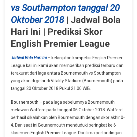
vs Southampton tanggal 20
Oktober 2018
| Jadwal Bola
Hari Ini | Prediksi Skor
English Premier League
Jadwal Bola Hari Ini
– kelanjutan kompetisi English Premier
League kali ini kami akan memberikan prediksi terbaru dan
terakurat dari laga antara Bournemouth vs Southampton
yang akan di gelar di Vitality Stadium (Bournemouth) pada
tanggal 20 Oktober 2018 Pukul 21.00 WIB.
Bournemouth
– pada laga sebelumnya Bournemouth
melawan Watford pada tanggal 06 Oktober 2018. Watford
berhasil dikalahkan oleh Bournemouth dengan skor akhir 0-
4. Dan saat ini Bournemouth menduduki peringkat ke 6
klasemen English Premier League. Dari lima pertandingan