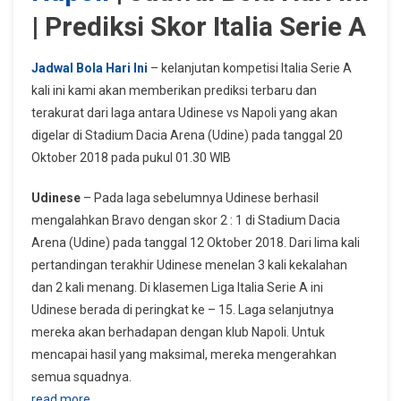
| Prediksi Skor Italia Serie A
Jadwal Bola Hari Ini
– kelanjutan kompetisi Italia Serie A
kali ini kami akan memberikan prediksi terbaru dan
terakurat dari laga antara Udinese vs Napoli yang akan
digelar di Stadium Dacia Arena (Udine) pada tanggal 20
Oktober 2018 pada pukul 01.30 WIB
Udinese
– Pada laga sebelumnya Udinese berhasil
mengalahkan Bravo dengan skor 2 : 1 di Stadium Dacia
Arena (Udine) pada tanggal 12 Oktober 2018. Dari lima kali
pertandingan terakhir Udinese menelan 3 kali kekalahan
dan 2 kali menang. Di klasemen Liga Italia Serie A ini
Udinese berada di peringkat ke – 15. Laga selanjutnya
mereka akan berhadapan dengan klub Napoli. Untuk
mencapai hasil yang maksimal, mereka mengerahkan
semua squadnya.
read more