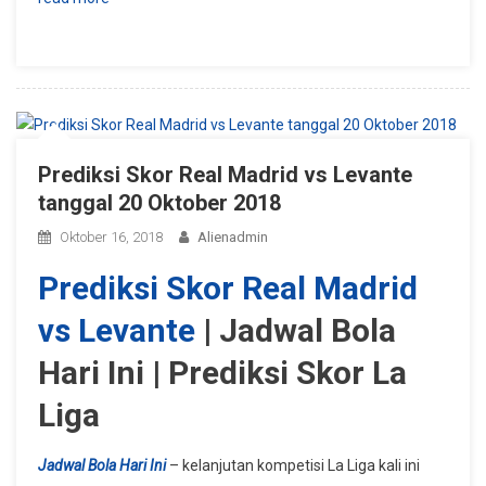
Prediksi Skor Real Madrid vs Levante
tanggal 20 Oktober 2018
Oktober 16, 2018
Alienadmin
Prediksi Skor Real Madrid
vs Levante
| Jadwal Bola
Hari Ini | Prediksi Skor La
Liga
Jadwal Bola Hari Ini
– kelanjutan kompetisi La Liga kali ini