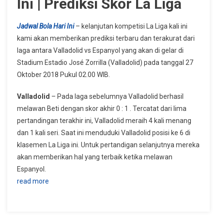
Ini | Prediksi Skor La Liga
Jadwal Bola Hari Ini
– kelanjutan kompetisi La Liga kali ini
kami akan memberikan prediksi terbaru dan terakurat dari
laga antara Valladolid vs Espanyol yang akan di gelar di
Stadium Estadio José Zorrilla (Valladolid) pada tanggal 27
Oktober 2018 Pukul 02.00 WIB.
Valladolid
– Pada laga sebelumnya Valladolid berhasil
melawan Beti dengan skor akhir 0 : 1 . Tercatat dari lima
pertandingan terakhir ini, Valladolid meraih 4 kali menang
dan 1 kali seri. Saat ini menduduki Valladolid posisi ke 6 di
klasemen La Liga ini. Untuk pertandigan selanjutnya mereka
akan memberikan hal yang terbaik ketika melawan
Espanyol.
read more