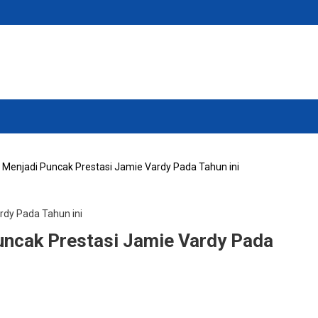
 Menjadi Puncak Prestasi Jamie Vardy Pada Tahun ini
uncak Prestasi Jamie Vardy Pada