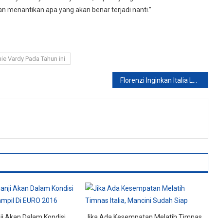
 menantikan apa yang akan benar terjadi nanti.”
ie Vardy Pada Tahun ini
Florenzi Inginkan Italia Lawan Spanyol Di Final EURO 2016
nji Akan Dalam Kondisi
Jika Ada Kesempatan Melatih Timnas