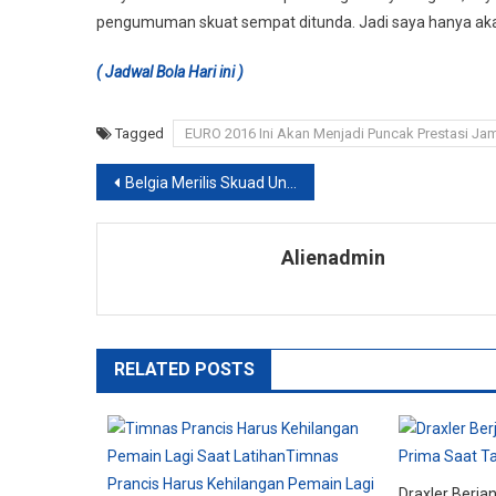
pengumuman skuat sempat ditunda. Jadi saya hanya akan
( Jadwal Bola Hari ini )
Tagged
EURO 2016 Ini Akan Menjadi Puncak Prestasi Jam
Navigasi
Belgia Merilis Skuad Untuk Piala Eropa 2016
pos
Alienadmin
RELATED POSTS
Draxler Berja