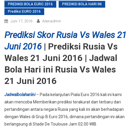
PREDIKSI BOLA EURO 2016
PREDIKSI BOLA HARI INI
Prediksi EURO 2016
Juni 17, 2016
Alienadmin
Prediksi Skor Rusia Vs Wales 21
Juni 2016
| Prediksi Rusia Vs
Wales 21 Juni 2016 | Jadwal
Bola Hari ini Rusia Vs Wales
21 Juni 2016
Jadwalbolahariini
– Pada kelanjutan Piala Euro 2016 kali ini kami
akan mencoba Memberikan prediksi terakurat dan terbaru dari
pertandingan antara negara Rusia yang kali ini akan berhadapan
dengan Wales di Grup B Euro 2016, dimana pertandingan ini akan
berlangsung di Stade De Toulouse Jam 02.00 WIB