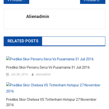
Navigasi
pos
Alienadmin
RELATED POSTS
Prediksi Skor Perseru Serui Vs Pusamania 31 Juli 2016
Juli 28, 2016
alienadmin
Predikis Skor Chelsea VS Tottenham Hotspur 27 November
2016