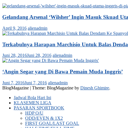
Gelandang Arsenal ‘Wilsher’ Ingin Masuk Skuad Uta
April 9, 2016
alienadmin
Terkabulnya Harapan Marchisio Untuk Balas Dend
Juni 28, 2016
Juni 28, 2016
alienadmin
‘Angin Segar yang Di Bawa Pemain Muda Inggris’
Juni 7, 2016
Juni 7, 2016
alienadmin
BlogMagazine
|
Theme: BlogMagazine by
Dinesh Ghimire
.
Jadwal Bola Hari Ini
KLASEMEN LIGA
PASARAN SPORTBOOK
HDP O/U
ODD/EVEN & 1X2
FIRST GOAL/LAST GOAL