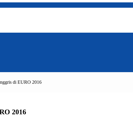
Inggris di EURO 2016
URO 2016