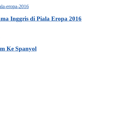
ma Inggris di Piala Eropa 2016
am Ke Spanyol