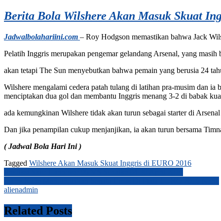
Berita Bola Wilshere Akan Masuk Skuat In
Jadwalbolahariini.com
– Roy Hodgson memastikan bahwa Jack Wilsher
Pelatih Inggris merupakan pengemar gelandang Arsenal, yang masih 
akan tetapi The Sun menyebutkan bahwa pemain yang berusia 24 tahun
Wilshere mengalami cedera patah tulang di latihan pra-musim dan ia 
menciptakan dua gol dan membantu Inggris menang 3-2 di babak kuali
ada kemungkinan Wilshere tidak akan turun sebagai starter di Arsenal
Dan jika penampilan cukup menjanjikan, ia akan turun bersama Timna
( Jadwal Bola Hari Ini )
Tagged
Wilshere Akan Masuk Skuat Inggris di EURO 2016
Navigasi
Prediksi Skor Hannover 96 VS Schalke 04 30 April 2016
Harry Kane Menginginkan Sepatu Emas Di Piala EURO 2016 Nanti
pos
alienadmin
Related Posts