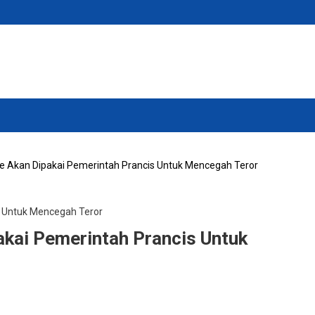
ne Akan Dipakai Pemerintah Prancis Untuk Mencegah Teror
akai Pemerintah Prancis Untuk