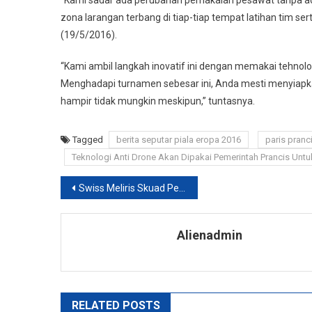
zona larangan terbang di tiap-tiap tempat latihan tim ser
(19/5/2016).
“Kami ambil langkah inovatif ini dengan memakai tehnolo
Menghadapi turnamen sebesar ini, Anda mesti menyiapk
hampir tidak mungkin meskipun,” tuntasnya.
Tagged
berita seputar piala eropa 2016
paris pranc
Teknologi Anti Drone Akan Dipakai Pemerintah Prancis Unt
Navigasi
Swiss Meliris Skuad Pemain Sementara Untuk Piala Eropa 2016
pos
Alienadmin
RELATED POSTS