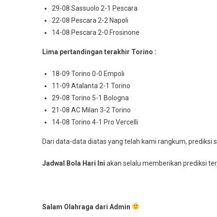
29-08 Sassuolo 2-1 Pescara
22-08 Pescara 2-2 Napoli
14-08 Pescara 2-0 Frosinone
Lima pertandingan terakhir Torino :
18-09 Torino 0-0 Empoli
11-09 Atalanta 2-1 Torino
29-08 Torino 5-1 Bologna
21-08 AC Milan 3-2 Torino
14-08 Torino 4-1 Pro Vercelli
Dari data-data diatas yang telah kami rangkum, prediksi s
Jadwal Bola Hari Ini
akan selalu memberikan prediksi terj
Salam Olahraga dari Admin