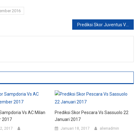
tember 2016
Prediksi Skor Juventus VS Cagliari Tanggal 22 September 2016
 Sampdoria Vs AC Milan
Prediksi Skor Pescara Vs Sassuolo 22
r 2017
Januari 2017
2, 2017
Januari 18, 2017
alienadmin