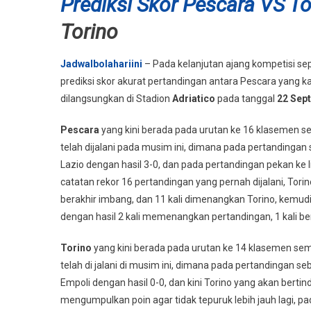
Prediksi Skor Pescara VS To
Torino
Jadwalbolahariini
– Pada kelanjutan ajang kompetisi sep
prediksi skor akurat pertandingan antara Pescara yang ka
dilangsungkan di Stadion
Adriatico
pada tanggal
22 Sep
Pescara
yang kini berada pada urutan ke 16 klasemen se
telah dijalani pada musim ini, dimana pada pertanding
Lazio dengan hasil 3-0, dan pada pertandingan pekan ke
catatan rekor 16 pertandingan yang pernah dijalani, Torin
berakhir imbang, dan 11 kali dimenangkan Torino, kemudia
dengan hasil 2 kali memenangkan pertandingan, 1 kali be
Torino
yang kini berada pada urutan ke 14 klasemen sem
telah di jalani di musim ini, dimana pada pertandinga
Empoli dengan hasil 0-0, dan kini Torino yang akan ber
mengumpulkan poin agar tidak tepuruk lebih jauh lagi, pa