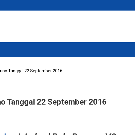
orino Tanggal 22 September 2016
ino Tanggal 22 September 2016