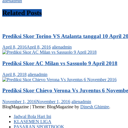
alienadmin
Related Posts
Prediksi Skor Torino VS Atalanta tanggal 10 April 2
April 8, 2016
April 8, 2016
alienadmin
Prediksi Skor AC Milan vs Sassuolo 9 April 2018
April 8, 2018
alienadmin
Prediksi Skor Chievo Verona Vs Juventus 6 Novemb
November 1, 2016
November 1, 2016
alienadmin
BlogMagazine
|
Theme: BlogMagazine by
Dinesh Ghimire
.
Jadwal Bola Hari Ini
KLASEMEN LIGA
PASARAN SPORTBOOK