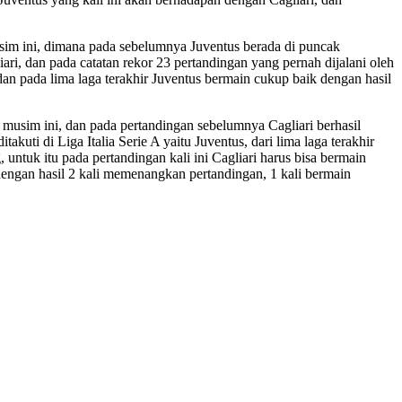
musim ini, dimana pada sebelumnya Juventus berada di puncak
i, dan pada catatan rekor 23 pertandingan yang pernah dijalani oleh
dan pada lima laga terakhir Juventus bermain cukup baik dengan hasil
a musim ini, dan pada pertandingan sebelumnya Cagliari berhasil
kuti di Liga Italia Serie A yaitu Juventus, dari lima laga terakhir
ntuk itu pada pertandingan kali ini Cagliari harus bisa bermain
 dengan hasil 2 kali memenangkan pertandingan, 1 kali bermain