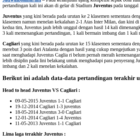
pertandingan kali ini akan di gelar di Stadium
Juventus
pada tanggal
Juventus
yang kini berada pada urutan ke 2 klasemen sementara denga
klasemen namun menelan kekalahan 2-1 Atas Inter Milan, dan kini di
kedua tim, Juventus jauh lebih unggul dengan hasil 14 kali dimenang
3 kali memenangkan pertandingan, 1 kali bermain imbang dan 1 kali
Cagliari
yang kini berada pada urutan ke 15 klasemen sementara denga
merebut 3 poin dari Atalanta dengan hasil yang cukup mengejutkan yaitu
saat menghadapi Juventus Caglia ri belum pernah meraih kemenangan, 
lebih disiplin pada lini belakang untuk menghadapi para penyerang Ju
imbang dan 2 kali menelan kekalahan.
Berikut ini adalah data-data pertandingan terakhir 
Head to head Juventus VS Cagliari :
09-05-2015 Juventus 1-1 Cagliari
19-12-2014 Cagliari 1-3 juventus
18-05-2014 Juventus 3-0 Cagliari
12-01-2014 Cagliari 1-4 Juventus
11-05-2013 Juventus 1-1 Cagliari
Lima laga terakhir Juventus :