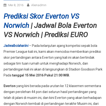
Mei 8, 2016
Alienadmin
Prediksi Skor Everton VS
Norwich
| Jadwal Bola Everton
VS Norwich | Prediksi EURO
Jadwalbolahariini
– Pada kelanjutan ajang kompetisi sepak bola
Premier League kali ini, kami akan mencoba memberikan prediksi
skor pertandingan antara Everton yang kali ini akan bertindak
sebagai tim tuan rumah untuk menghadapi Norwich, dan
pertandingan kali ini akan di langsungkan di Stadion Goodison Park
Pada
tanggal 15 Mei 2016 Pukul 21:00 WIB.
Everton
yang kini berada pada urutan ke 12 klasemen sementara
dengan perolehan 44 pon dari selurun hasil pertandingan yang
telah di jalani di musim ini, dan kini Everton yang akan berhadapan
dengan Norwich kembali di pertandingan terakhir Musim ini, dari