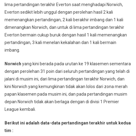
lima pertandingan terakhir Everton saat menghadapi Norwich,
Everton sedikit lebih unggul dengan perolehan hasil 2 kali
memenangkan pertandingan, 2 kali berakhir imbang dan 1 kali
dimenangkan Norwich, dan untuk di lima pertandingan terakhir
Everton bermain cukup buruk dengan hasil 1 kali memenangkan
pertandingan, 3 kali menelan kekalahan dan 1 kali bermain
imbang.
Norwich
yang kini berada pada urutan ke 19 klasemen sementara
dengan perolehan 31 poin dari seluruh pertandingan yang telah di
jalani di musim ini, dari lima pertandingan terakhir Norwich, dan
kini Norwich yang kemungkinan tidak akan lolos dari zona merah
papan klasemen pada musim ini, dan pada pertandingan musim
depan Norwich tidak akan berlaga dengan di divisi 1 Premier
League kembali.
Berikut ini adalah data-data pertandingan terakhir untuk kedua
tim :