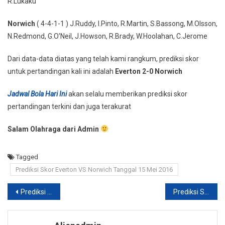
R.Lukaku
Norwich
( 4-4-1-1 ) J.Ruddy, I.Pinto, R.Martin, S.Bassong, M.Olsson,
N.Redmond, G.O’Neil, J.Howson, R.Brady, W.Hoolahan, C.Jerome
Dari data-data diatas yang telah kami rangkum, prediksi skor
untuk pertandingan kali ini adalah
Everton 2-0 Norwich
Jadwal Bola Hari Ini
akan selalu memberikan prediksi skor
pertandingan terkini dan juga terakurat
Salam Olahraga dari Admin
Tagged
Prediksi Skor Everton VS Norwich Tanggal 15 Mei 2016
Navigasi
Prediksi Skor Stoke City Vs West Ham Tanggal 15 Mei 2016
Prediksi Skor Manchester United VS Bournemouth Tanggal 15 Mei 2016
pos