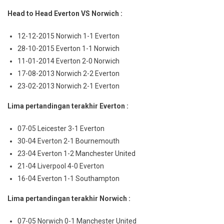
Head to Head Everton VS Norwich :
12-12-2015 Norwich 1-1 Everton
28-10-2015 Everton 1-1 Norwich
11-01-2014 Everton 2-0 Norwich
17-08-2013 Norwich 2-2 Everton
23-02-2013 Norwich 2-1 Everton
Lima pertandingan terakhir Everton :
07-05 Leicester 3-1 Everton
30-04 Everton 2-1 Bournemouth
23-04 Everton 1-2 Manchester United
21-04 Liverpool 4-0 Everton
16-04 Everton 1-1 Southampton
Lima pertandingan terakhir Norwich :
07-05 Norwich 0-1 Manchester United