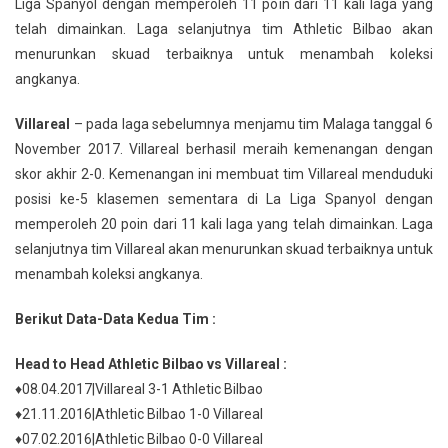
Liga Spanyol dengan memperoleh 11 poin dari 11 kali laga yang
telah dimainkan. Laga selanjutnya tim Athletic Bilbao akan
menurunkan skuad terbaiknya untuk menambah koleksi
angkanya.
Villareal
– pada laga sebelumnya menjamu tim Malaga tanggal 6
November 2017. Villareal berhasil meraih kemenangan dengan
skor akhir 2-0. Kemenangan ini membuat tim Villareal menduduki
posisi ke-5 klasemen sementara di La Liga Spanyol dengan
memperoleh 20 poin dari 11 kali laga yang telah dimainkan. Laga
selanjutnya tim Villareal akan menurunkan skuad terbaiknya untuk
menambah koleksi angkanya.
Berikut Data-Data Kedua Tim :
Head to Head Athletic Bilbao vs Villareal :
♦08.04.2017|Villareal 3-1 Athletic Bilbao
♦21.11.2016|Athletic Bilbao 1-0 Villareal
♦07.02.2016|Athletic Bilbao 0-0 Villareal