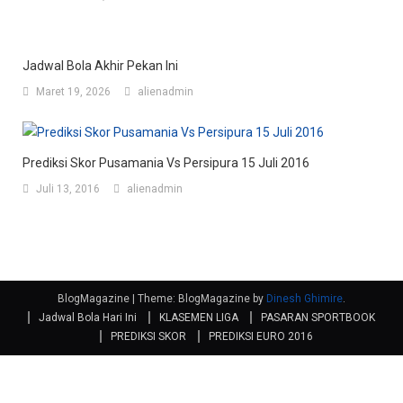
Jadwal Bola Akhir Pekan Ini
Maret 19, 2026
alienadmin
Prediksi Skor Pusamania Vs Persipura 15 Juli 2016
Juli 13, 2016
alienadmin
BlogMagazine
|
Theme: BlogMagazine by
Dinesh Ghimire
.
Jadwal Bola Hari Ini
KLASEMEN LIGA
PASARAN SPORTBOOK
PREDIKSI SKOR
PREDIKSI EURO 2016