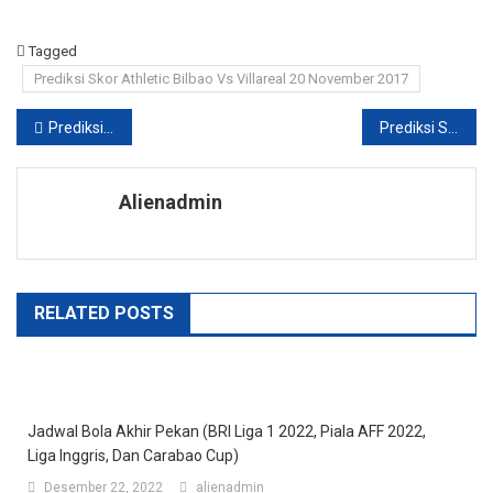
Tagged
Prediksi Skor Athletic Bilbao Vs Villareal 20 November 2017
Navigasi
Prediksi Skor Las Palmas Vs Levante 20 November 2017
Prediksi Skor Verona Vs Bologna 21 November 2017
pos
Alienadmin
RELATED POSTS
Jadwal Bola Akhir Pekan (BRI Liga 1 2022, Piala AFF 2022,
Liga Inggris, Dan Carabao Cup)
Desember 22, 2022
alienadmin