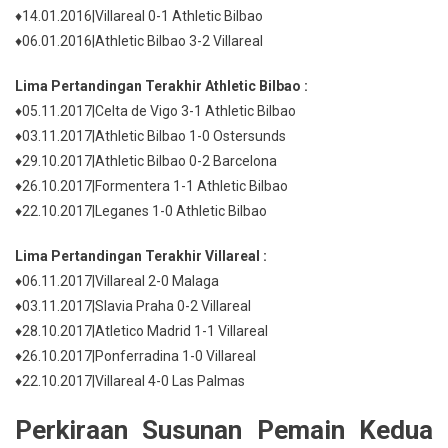
♦14.01.2016|Villareal 0-1 Athletic Bilbao
♦06.01.2016|Athletic Bilbao 3-2 Villareal
Lima Pertandingan Terakhir Athletic Bilbao :
♦05.11.2017|Celta de Vigo 3-1 Athletic Bilbao
♦03.11.2017|Athletic Bilbao 1-0 Ostersunds
♦29.10.2017|Athletic Bilbao 0-2 Barcelona
♦26.10.2017|Formentera 1-1 Athletic Bilbao
♦22.10.2017|Leganes 1-0 Athletic Bilbao
Lima Pertandingan Terakhir Villareal :
♦06.11.2017|Villareal 2-0 Malaga
♦03.11.2017|Slavia Praha 0-2 Villareal
♦28.10.2017|Atletico Madrid 1-1 Villareal
♦26.10.2017|Ponferradina 1-0 Villareal
♦22.10.2017|Villareal 4-0 Las Palmas
Perkiraan Susunan Pemain Kedua