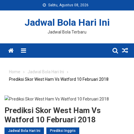
Skip
Sabtu, Agustus 08, 2026
to
content
Jadwal Bola Hari Ini
Jadwal Bola Terbaru
Menu
Home
Jadwal Bola Hari Ini
Prediksi Skor West Ham Vs Watford 10 Februari 2018
Prediksi Skor West Ham Vs
Watford 10 Februari 2018
Jadwal Bola Hari Ini
Prediksi Inggris