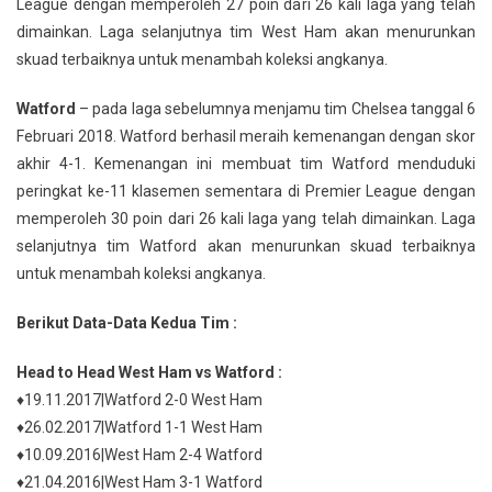
League dengan memperoleh 27 poin dari 26 kali laga yang telah
dimainkan. Laga selanjutnya tim West Ham akan menurunkan
skuad terbaiknya untuk menambah koleksi angkanya.
Watford
– pada laga sebelumnya menjamu tim Chelsea tanggal 6
Februari 2018. Watford berhasil meraih kemenangan dengan skor
akhir 4-1. Kemenangan ini membuat tim Watford menduduki
peringkat ke-11 klasemen sementara di Premier League dengan
memperoleh 30 poin dari 26 kali laga yang telah dimainkan. Laga
selanjutnya tim Watford akan menurunkan skuad terbaiknya
untuk menambah koleksi angkanya.
Berikut Data-Data Kedua Tim :
Head to Head West Ham vs Watford :
♦19.11.2017|Watford 2-0 West Ham
♦26.02.2017|Watford 1-1 West Ham
♦10.09.2016|West Ham 2-4 Watford
♦21.04.2016|West Ham 3-1 Watford