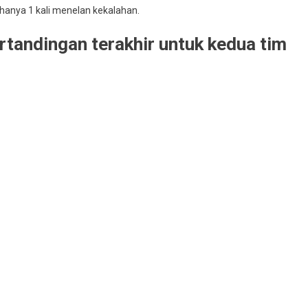
anya 1 kali menelan kekalahan.
ertandingan terakhir untuk kedua tim