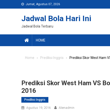
Skip
Jumat, Agustus 07, 2026
to
content
Jadwal Bola Hari Ini
Jadwal Bola Terbaru
HOME
Home
Prediksi Inggris
Prediksi Skor West Ham 
Prediksi Skor West Ham VS B
2016
Prediksi Inggris
Agustus 19, 2016
Alienadmin