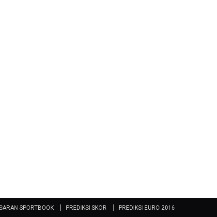
SARAN SPORTBOOK
PREDIKSI SKOR
PREDIKSI EURO 2016