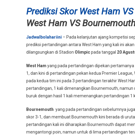
Prediksi Skor West Ham V
West Ham VS Bournemout
Jadwalbolahariini
– Pada kelanjutan ajang kompetisi se
prediksi pertandingan antara West Ham yang kali ini aka
dilangsungkan di Stadion
Olimpic
pada tanggal
20 Agust
West Ham
yang pada pertandingan dipekan pertamanya 
1, dan kini di pertandingan pekan kedua Premier Leag
pada kedua tim ini pada 3 pertandingan terakhir West H
pertandingan, 1 kali dimenangkan Bournemouth, namun u
buruk dengan hasil 1 kali memenangkan pertandingan 1 k
Bournemouth
yang pada pertandingan sebelumnya jug
skor 3-1, dan membuat Bournemouth kini berada di urut
pertandingan kali ini diharapkan Bournemouth dapat mem
mengantongi poin, namun untuk di lima pertandingan ter