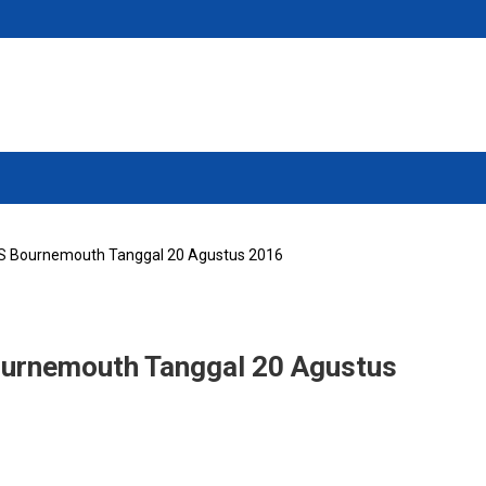
VS Bournemouth Tanggal 20 Agustus 2016
ournemouth Tanggal 20 Agustus