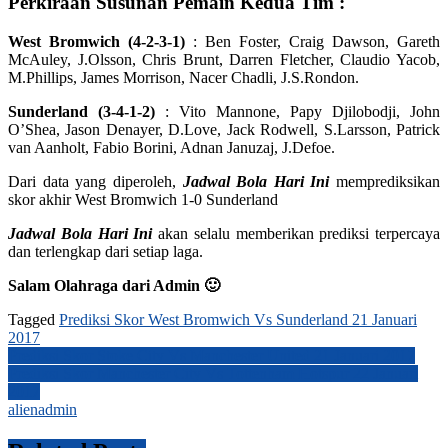
Perkiraan Susunan Pemain Kedua Tim :
West Bromwich (4-2-3-1)
: Ben Foster, Craig Dawson, Gareth
McAuley, J.Olsson, Chris Brunt, Darren Fletcher, Claudio Yacob,
M.Phillips, James Morrison, Nacer Chadli, J.S.Rondon.
Sunderland (3-4-1-2)
: Vito Mannone, Papy Djilobodji, John
O’Shea, Jason Denayer, D.Love, Jack Rodwell, S.Larsson, Patrick
van Aanholt, Fabio Borini, Adnan Januzaj, J.Defoe.
Dari data yang diperoleh,
Jadwal Bola Hari Ini
memprediksikan
skor akhir West Bromwich 1-0 Sunderland
Jadwal Bola Hari Ini
akan selalu memberikan prediksi terpercaya
dan terlengkap dari setiap laga.
Salam Olahraga dari Admin 🙂
Tagged
Prediksi Skor West Bromwich Vs Sunderland 21 Januari
2017
Navigasi
Prediksi Skor Stoke City Vs Manchester United 21 Januari 2017
Prediksi Skor Manchester City Vs Tottenham Hotspur 22 Januari
pos
2017
alienadmin