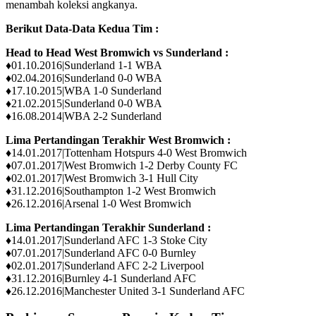
menambah koleksi angkanya.
Berikut Data-Data Kedua Tim :
Head to Head West Bromwich vs Sunderland :
♦01.10.2016|Sunderland 1-1 WBA
♦02.04.2016|Sunderland 0-0 WBA
♦17.10.2015|WBA 1-0 Sunderland
♦21.02.2015|Sunderland 0-0 WBA
♦16.08.2014|WBA 2-2 Sunderland
Lima Pertandingan Terakhir West Bromwich :
♦14.01.2017|Tottenham Hotspurs 4-0 West Bromwich
♦07.01.2017|West Bromwich 1-2 Derby County FC
♦02.01.2017|West Bromwich 3-1 Hull City
♦31.12.2016|Southampton 1-2 West Bromwich
♦26.12.2016|Arsenal 1-0 West Bromwich
Lima Pertandingan Terakhir Sunderland :
♦14.01.2017|Sunderland AFC 1-3 Stoke City
♦07.01.2017|Sunderland AFC 0-0 Burnley
♦02.01.2017|Sunderland AFC 2-2 Liverpool
♦31.12.2016|Burnley 4-1 Sunderland AFC
♦26.12.2016|Manchester United 3-1 Sunderland AFC