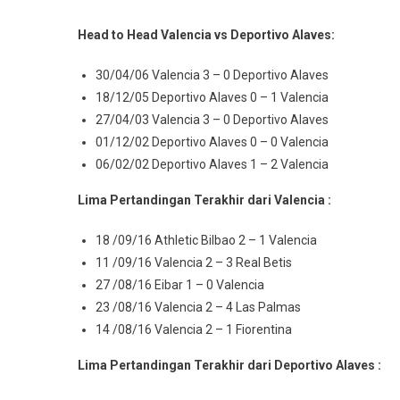
Head to Head Valencia vs Deportivo Alaves:
30/04/06 Valencia 3 – 0 Deportivo Alaves
18/12/05 Deportivo Alaves 0 – 1 Valencia
27/04/03 Valencia 3 – 0 Deportivo Alaves
01/12/02 Deportivo Alaves 0 – 0 Valencia
06/02/02 Deportivo Alaves 1 – 2 Valencia
Lima Pertandingan Terakhir dari Valencia :
18 /09/16 Athletic Bilbao 2 – 1 Valencia
11 /09/16 Valencia 2 – 3 Real Betis
27 /08/16 Eibar 1 – 0 Valencia
23 /08/16 Valencia 2 – 4 Las Palmas
14 /08/16 Valencia 2 – 1 Fiorentina
Lima Pertandingan Terakhir dari Deportivo Alaves :