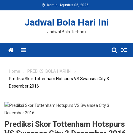
Skip
Kamis, Agustus 06, 2026
to
content
Jadwal Bola Hari Ini
Jadwal Bola Terbaru
Menu
Home
PREDIKSI BOLA HARI INI
Prediksi Skor Tottenham Hotspurs VS Swansea City 3
Desember 2016
Prediksi Skor Tottenham Hotspurs