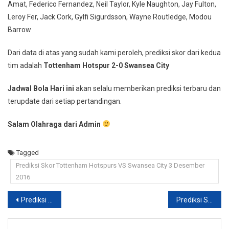
Amat, Federico Fernandez, Neil Taylor, Kyle Naughton, Jay Fulton,
Leroy Fer, Jack Cork, Gylfi Sigurdsson, Wayne Routledge, Modou
Barrow
Dari data di atas yang sudah kami peroleh, prediksi skor dari kedua
tim adalah
Tottenham Hotspur 2-0 Swansea City
Jadwal Bola Hari ini
akan selalu memberikan prediksi terbaru dan
terupdate dari setiap pertandingan.
Salam Olahraga dari Admin
Tagged
Prediksi Skor Tottenham Hotspurs VS Swansea City 3 Desember
2016
Navigasi
Prediksi Skor Sunderland VS Leicester City 3 Desember 2016
Prediksi Skor West Bromwich Albion VS Watford 3 Desember 2016
pos