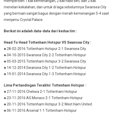
memperoleh 1 kali kemenangan, 2 kali hasil seri, dan 2 kali
menelan kekalahan, dan untuk di laga sebelumnya Swansea City
yang bermain sangat bagus dengan meraih kemenangan 5-4 saat
menjamu Crystal Palace.
Berikut ini adalah data-data dari kedua tim :
Head To Head Tottenham Hotspur VS Swansea City :
♣ 28-02-2016 Tottenham Hotspur 2-1 Swansea City
♣ 04-10-2015 Swansea City 2-2 Tottenham Hotspur
♣ 05-03-2015 Tottenham Hotspur 3-2 Swansea City
♣ 14-12-2014 Swansea City 1-2 Tottenham Hotspur
♣ 19-01-2014 Swansea City 1-3 Tottenham Hotspur
Lima Pertandingan Terakhir Tottenham Hotspur :
♣ 27-11-2016 Chelsea 2-1 Tottenham Hotspur
♣ 23-11-2016 AS Monaco 2-1 Tottenham Hotspur
♣ 20-11-2016 Tottenham Hotspur 3-2 West Ham United
♣ 06-11-2016 Arsenal 1-1 Tottenham Hotspur