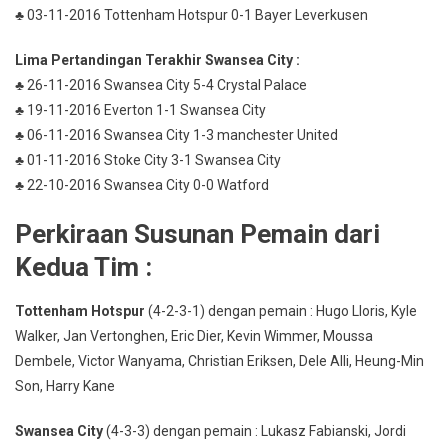
♣ 03-11-2016 Tottenham Hotspur 0-1 Bayer Leverkusen
Lima Pertandingan Terakhir Swansea City :
♣ 26-11-2016 Swansea City 5-4 Crystal Palace
♣ 19-11-2016 Everton 1-1 Swansea City
♣ 06-11-2016 Swansea City 1-3 manchester United
♣ 01-11-2016 Stoke City 3-1 Swansea City
♣ 22-10-2016 Swansea City 0-0 Watford
Perkiraan Susunan Pemain dari
Kedua Tim :
Tottenham Hotspur
(4-2-3-1) dengan pemain : Hugo Lloris, Kyle
Walker, Jan Vertonghen, Eric Dier, Kevin Wimmer, Moussa
Dembele, Victor Wanyama, Christian Eriksen, Dele Alli, Heung-Min
Son, Harry Kane
Swansea City
(4-3-3) dengan pemain : Lukasz Fabianski, Jordi