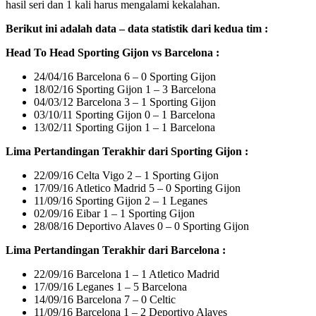
hasil seri dan 1 kali harus mengalami kekalahan.
Berikut ini adalah data – data statistik dari kedua tim :
Head To Head Sporting Gijon vs Barcelona :
24/04/16 Barcelona 6 – 0 Sporting Gijon
18/02/16 Sporting Gijon 1 – 3 Barcelona
04/03/12 Barcelona 3 – 1 Sporting Gijon
03/10/11 Sporting Gijon 0 – 1 Barcelona
13/02/11 Sporting Gijon 1 – 1 Barcelona
Lima Pertandingan Terakhir dari Sporting Gijon :
22/09/16 Celta Vigo 2 – 1 Sporting Gijon
17/09/16 Atletico Madrid 5 – 0 Sporting Gijon
11/09/16 Sporting Gijon 2 – 1 Leganes
02/09/16 Eibar 1 – 1 Sporting Gijon
28/08/16 Deportivo Alaves 0 – 0 Sporting Gijon
Lima Pertandingan Terakhir dari Barcelona :
22/09/16 Barcelona 1 – 1 Atletico Madrid
17/09/16 Leganes 1 – 5 Barcelona
14/09/16 Barcelona 7 – 0 Celtic
11/09/16 Barcelona 1 – 2 Deportivo Alaves