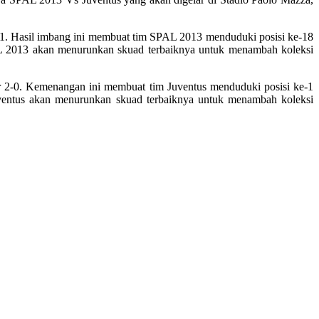
1. Hasil imbang ini membuat tim SPAL 2013 menduduki posisi ke-18
PAL 2013 akan menurunkan skuad terbaiknya untuk menambah koleksi
r 2-0. Kemenangan ini membuat tim Juventus menduduki posisi ke-1
Juventus akan menurunkan skuad terbaiknya untuk menambah koleksi