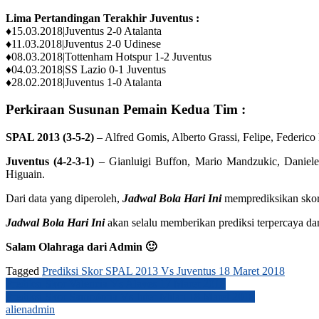
Lima Pertandingan Terakhir Juventus :
♦15.03.2018|Juventus 2-0 Atalanta
♦11.03.2018|Juventus 2-0 Udinese
♦08.03.2018|Tottenham Hotspur 1-2 Juventus
♦04.03.2018|SS Lazio 0-1 Juventus
♦28.02.2018|Juventus 1-0 Atalanta
Perkiraan Susunan Pemain Kedua Tim :
SPAL 2013 (3-5-2)
– Alfred Gomis, Alberto Grassi, Felipe, Federico 
Juventus (4-2-3-1)
– Gianluigi Buffon, Mario Mandzukic, Daniele 
Higuain.
Dari data yang diperoleh,
Jadwal Bola Hari Ini
memprediksikan skor
Jadwal Bola Hari Ini
akan selalu memberikan prediksi terpercaya dan
Salam Olahraga dari Admin 🙂
Tagged
Prediksi Skor SPAL 2013 Vs Juventus 18 Maret 2018
Navigasi
Prediksi Skor Valencia Vs Alaves 17 Maret 2018
Prediksi Skor Sampdoria Vs Inter Milan 18 Maret 2018
pos
alienadmin