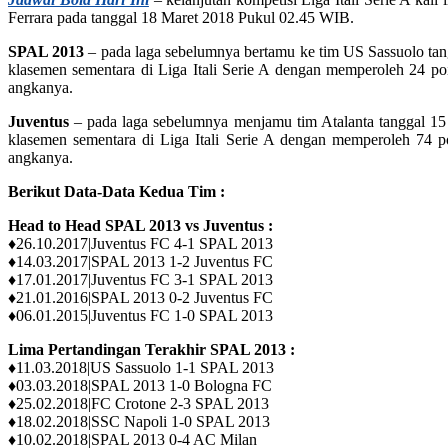
Ferrara pada tanggal 18 Maret 2018 Pukul 02.45 WIB.
SPAL 2013
– pada laga sebelumnya bertamu ke tim US Sassuolo ta
klasemen sementara di Liga Itali Serie A dengan memperoleh 24 p
angkanya.
Juventus
– pada laga sebelumnya menjamu tim Atalanta tanggal 15
klasemen sementara di Liga Itali Serie A dengan memperoleh 74 p
angkanya.
Berikut Data-Data Kedua Tim :
Head to Head SPAL 2013 vs Juventus :
♦26.10.2017|Juventus FC 4-1 SPAL 2013
♦14.03.2017|SPAL 2013 1-2 Juventus FC
♦17.01.2017|Juventus FC 3-1 SPAL 2013
♦21.01.2016|SPAL 2013 0-2 Juventus FC
♦06.01.2015|Juventus FC 1-0 SPAL 2013
Lima Pertandingan Terakhir SPAL 2013 :
♦11.03.2018|US Sassuolo 1-1 SPAL 2013
♦03.03.2018|SPAL 2013 1-0 Bologna FC
♦25.02.2018|FC Crotone 2-3 SPAL 2013
♦18.02.2018|SSC Napoli 1-0 SPAL 2013
♦10.02.2018|SPAL 2013 0-4 AC Milan