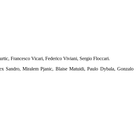
tic, Francesco Vicari, Federico Viviani, Sergio Floccari.
ex Sandro, Miralem Pjanic, Blaise Matuidi, Paulo Dybala, Gonzalo