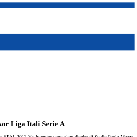
kor Liga Itali Serie A
ntara SPAL 2013 Vs Juventus yang akan digelar di Stadio Paolo Mazza,