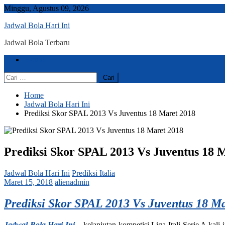
Skip
Minggu, Agustus 09, 2026
to
Jadwal Bola Hari Ini
content
Jadwal Bola Terbaru
Menu
Home
Cari
untuk:
Home
Jadwal Bola Hari Ini
Prediksi Skor SPAL 2013 Vs Juventus 18 Maret 2018
Prediksi Skor SPAL 2013 Vs Juventus 18 
Jadwal Bola Hari Ini
Prediksi Italia
Maret 15, 2018
alienadmin
Prediksi Skor SPAL 2013 Vs Juventus 18 M
Jadwal Bola Hari Ini
– kelanjutan kompetisi Liga Itali Serie A kal