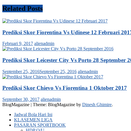
Related Posts
Prediksi Skor Fiorentina Vs Udinese 12 Februari 201
Februari 9, 2017
alienadmin
Prediksi Skor Leicester City Vs Porto 28 September 
September 25, 2016
September 25, 2016
alienadmin
Prediksi Skor Chievo Vs Fiorentina 1 Oktober 2017
September 30, 2017
alienadmin
BlogMagazine
|
Theme: BlogMagazine by
Dinesh Ghimire
.
Jadwal Bola Hari Ini
KLASEMEN LIGA
PASARAN SPORTBOOK
HDP O/U