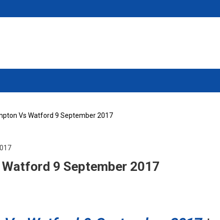
ampton Vs Watford 9 September 2017
s Watford 9 September 2017