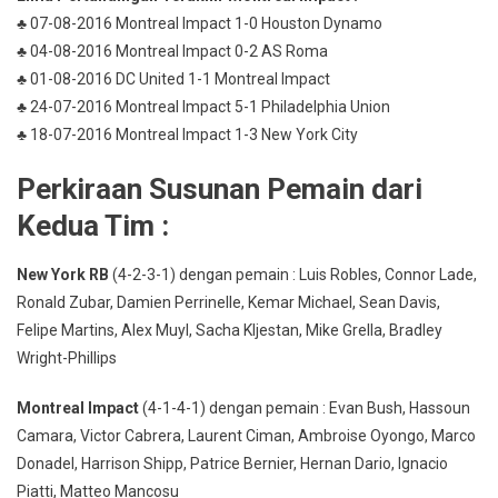
♣ 07-08-2016 Montreal Impact 1-0 Houston Dynamo
♣ 04-08-2016 Montreal Impact 0-2 AS Roma
♣ 01-08-2016 DC United 1-1 Montreal Impact
♣ 24-07-2016 Montreal Impact 5-1 Philadelphia Union
♣ 18-07-2016 Montreal Impact 1-3 New York City
Perkiraan Susunan Pemain dari
Kedua Tim :
New York RB
(4-2-3-1) dengan pemain : Luis Robles, Connor Lade,
Ronald Zubar, Damien Perrinelle, Kemar Michael, Sean Davis,
Felipe Martins, Alex Muyl, Sacha Kljestan, Mike Grella, Bradley
Wright-Phillips
Montreal Impact
(4-1-4-1) dengan pemain : Evan Bush, Hassoun
Camara, Victor Cabrera, Laurent Ciman, Ambroise Oyongo, Marco
Donadel, Harrison Shipp, Patrice Bernier, Hernan Dario, Ignacio
Piatti, Matteo Mancosu