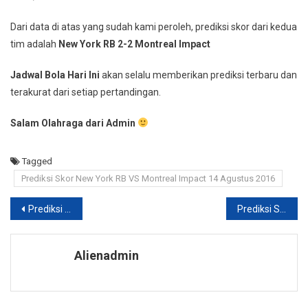
Dari data di atas yang sudah kami peroleh, prediksi skor dari kedua
tim adalah
New York RB 2-2 Montreal Impact
Jadwal Bola Hari Ini
akan selalu memberikan prediksi terbaru dan
terakurat dari setiap pertandingan.
Salam Olahraga dari Admin
Tagged
Prediksi Skor New York RB VS Montreal Impact 14 Agustus 2016
Navigasi
Prediksi Skor DC United VS Portland Timbers 14 Agustus 2016
Prediksi Skor Manchester City VS Sunderland Tanggal 13 Agustus 2016
pos
Alienadmin