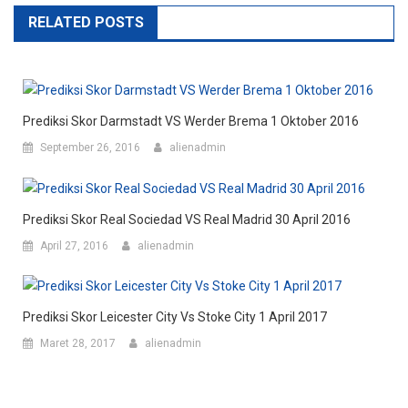
RELATED POSTS
Prediksi Skor Darmstadt VS Werder Brema 1 Oktober 2016
September 26, 2016
alienadmin
Prediksi Skor Real Sociedad VS Real Madrid 30 April 2016
April 27, 2016
alienadmin
Prediksi Skor Leicester City Vs Stoke City 1 April 2017
Maret 28, 2017
alienadmin