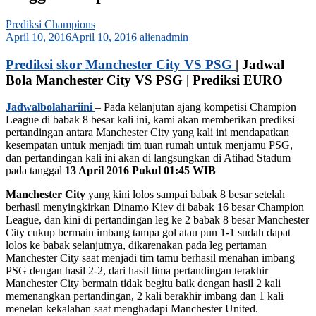
Prediksi Champions
April 10, 2016
April 10, 2016
alienadmin
Prediksi skor Manchester City VS PSG
| Jadwal
Bola Manchester City VS PSG | Prediksi EURO
Jadwalbolahariini
– Pada kelanjutan ajang kompetisi Champion
League di babak 8 besar kali ini, kami akan memberikan prediksi
pertandingan antara Manchester City yang kali ini mendapatkan
kesempatan untuk menjadi tim tuan rumah untuk menjamu PSG,
dan pertandingan kali ini akan di langsungkan di Atihad Stadum
pada tanggal
13 April 2016 Pukul 01:45 WIB
Manchester City
yang kini lolos sampai babak 8 besar setelah
berhasil menyingkirkan Dinamo Kiev di babak 16 besar Champion
League, dan kini di pertandingan leg ke 2 babak 8 besar Manchester
City cukup bermain imbang tampa gol atau pun 1-1 sudah dapat
lolos ke babak selanjutnya, dikarenakan pada leg pertaman
Manchester City saat menjadi tim tamu berhasil menahan imbang
PSG dengan hasil 2-2, dari hasil lima pertandingan terakhir
Manchester City bermain tidak begitu baik dengan hasil 2 kali
memenangkan pertandingan, 2 kali berakhir imbang dan 1 kali
menelan kekalahan saat menghadapi Manchester United.