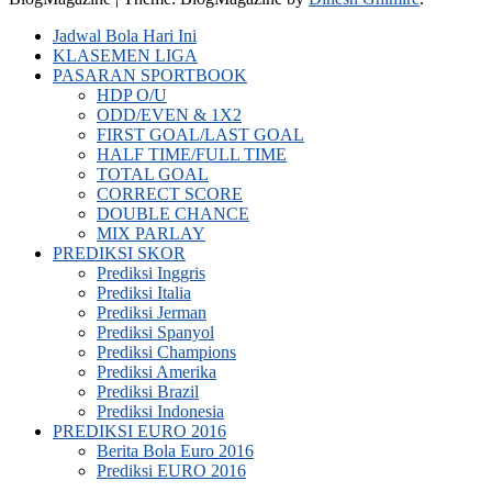
Jadwal Bola Hari Ini
KLASEMEN LIGA
PASARAN SPORTBOOK
HDP O/U
ODD/EVEN & 1X2
FIRST GOAL/LAST GOAL
HALF TIME/FULL TIME
TOTAL GOAL
CORRECT SCORE
DOUBLE CHANCE
MIX PARLAY
PREDIKSI SKOR
Prediksi Inggris
Prediksi Italia
Prediksi Jerman
Prediksi Spanyol
Prediksi Champions
Prediksi Amerika
Prediksi Brazil
Prediksi Indonesia
PREDIKSI EURO 2016
Berita Bola Euro 2016
Prediksi EURO 2016