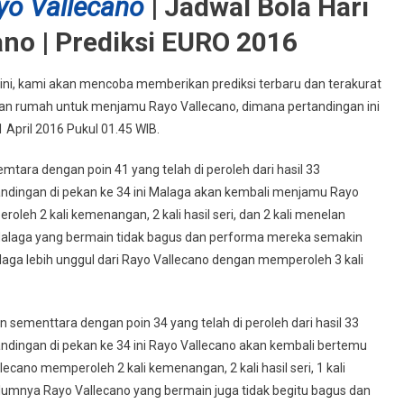
yo Vallecano
| Jadwal Bola Hari
ano | Prediksi EURO 2016
i ini, kami akan mencoba memberikan prediksi terbaru dan terakurat
tuan rumah untuk menjamu Rayo Vallecano, dimana pertandingan ini
 April 2016 Pukul 01.45 WIB.
mtara dengan poin 41 yang telah di peroleh dari hasil 33
andingan di pekan ke 34 ini Malaga akan kembali menjamu Rayo
leh 2 kali kemenangan, 2 kali hasil seri, dan 2 kali menelan
 Malaga yang bermain tidak bagus dan performa mereka semakin
aga lebih unggul dari Rayo Vallecano dengan memperoleh 3 kali
n sementtara dengan poin 34 yang telah di peroleh dari hasil 33
ndingan di pekan ke 34 ini Rayo Vallecano akan kembali bertemu
cano memperoleh 2 kali kemenangan, 2 kali hasil seri, 1 kali
lumnya Rayo Vallecano yang bermain juga tidak begitu bagus dan