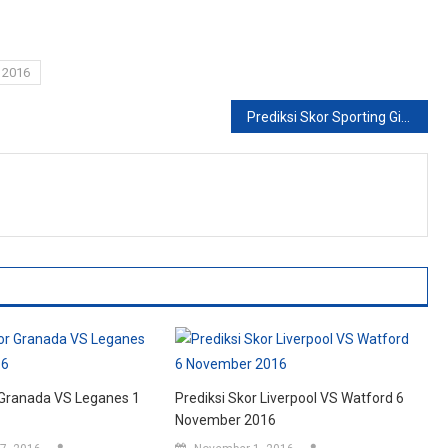
l 2016
Prediksi Skor Sporting Gijon VS Sevilla 21 April 2016
 Granada VS Leganes 1
Prediksi Skor Liverpool VS Watford 6
November 2016