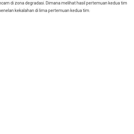
cam di zona degradasi. Dimana melihat hasil pertemuan kedua tim
menelan kekalahan di lima pertemuan kedua tim.