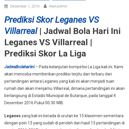
Desember 1, 2016
Alienadmin
Prediksi Skor Leganes VS
Villarreal
| Jadwal Bola Hari Ini
Leganes VS Villarreal |
Prediksi Skor La Liga
Jadwalbolahariini
– Pada kelanjutan kompetisi La Liga kali ini. Kami
akan mencoba memberikan prediksi terjitu dan terbaru dari
pertandingan antara Leganes yang kali ini akan menjadi tuan
rumah dan akan menjamu Villarreal, dimana pertandingan ini akan
berlangsung di Estadio Municipal de Butarque, pada tanggal 4
Desember 2016 Pukul 00.30 WIB.
Leganes
yang kali ini berada di urutan ke 15 klasemen sementara
dengan poin 13 yang sudah di peroleh dari hasil 13 pertandingan di