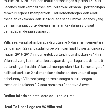
musim 2016-2017 ini, dan untuk pertandingan di pekan ke 14 ini
Leganes akan kembali menjamu Villarreal, dimana 5 pertandingan
terakhir Leganes memperoleh 1 kali kemenanngan, dan 4 kali
menelan kekalahan, dan untuk di laga sebelumnya Leganes yang
bermain sangat buruk dengan menelan kekalahan 3-0 saat
berhadapan dengan Espanyol.
Villarreal
yang kali ini berada di urutan ke 6 klasemen sementara
dengan poin 22 yang sudah di peroleh dari hasil 13 pertandingan di
musim 2016-2017 ini, dan untuk pertandingan di pekan ke 14 ini
Villarreal yang kali ini akan beradapan dengan Leganes, dimana 5
pertandingan terakhir Villarreal memperoleh 2 kali kemenangan, 1
kali hasil seri, dan 2 kali menelan kekalahan, dan untuk di laga
sebelumnya Villarreal yang bermain sangat buruk dengan
menelan kekalahan 0-2 saat menjamu Deportivo Alaves.
Berikut ini adalah data-data dari kedua tim :
Head To Head Leganes VS Villarreal :