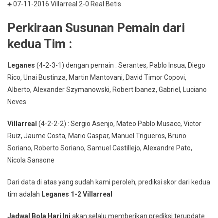
♣ 07-11-2016 Villarreal 2-0 Real Betis
Perkiraan Susunan Pemain dari
kedua Tim :
Leganes
(4-2-3-1) dengan pemain : Serantes, Pablo Insua, Diego
Rico, Unai Bustinza, Martin Mantovani, David Timor Copovi,
Alberto, Alexander Szymanowski, Robert Ibanez, Gabriel, Luciano
Neves
Villarreal
(4-2-2-2) : Sergio Asenjo, Mateo Pablo Musacc, Victor
Ruiz, Jaume Costa, Mario Gaspar, Manuel Trigueros, Bruno
Soriano, Roberto Soriano, Samuel Castillejo, Alexandre Pato,
Nicola Sansone
Dari data di atas yang sudah kami peroleh, prediksi skor dari kedua
tim adalah
Leganes 1-2 Villarreal
Jadwal Bola Hari Ini
akan selalu memberikan prediksi terupdate