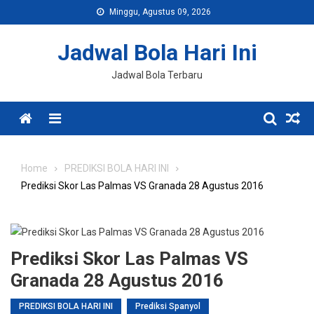
Skip
Minggu, Agustus 09, 2026
to
content
Jadwal Bola Hari Ini
Jadwal Bola Terbaru
Menu
Home
PREDIKSI BOLA HARI INI
Prediksi Skor Las Palmas VS Granada 28 Agustus 2016
Prediksi Skor Las Palmas VS
Granada 28 Agustus 2016
PREDIKSI BOLA HARI INI
Prediksi Spanyol