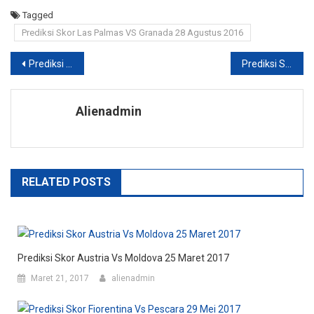
Tagged
Prediksi Skor Las Palmas VS Granada 28 Agustus 2016
Navigasi
Prediksi Skor Deportivo Alaves VS Sporting Gijon 28 Agustus 2016
Prediksi Skor Crytstal Palace VS Bournemouth Tanggal 27 Agustus 2016
pos
Alienadmin
RELATED POSTS
Prediksi Skor Austria Vs Moldova 25 Maret 2017
Maret 21, 2017
alienadmin