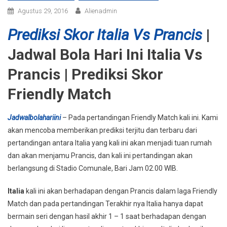
Agustus 29, 2016
Alienadmin
Prediksi Skor Italia Vs Prancis
|
Jadwal Bola Hari Ini Italia Vs
Prancis
| Prediksi Skor
Friendly Match
Jadwalbolahariini
– Pada pertandingan Friendly Match kali ini. Kami
akan mencoba memberikan prediksi terjitu dan terbaru dari
pertandingan antara Italia yang kali ini akan menjadi tuan rumah
dan akan menjamu Prancis, dan kali ini pertandingan akan
berlangsung di Stadio Comunale, Bari Jam 02.00 WIB.
Italia
kali ini akan berhadapan dengan Prancis dalam laga Friendly
Match dan pada pertandingan Terakhir nya Italia hanya dapat
bermain seri dengan hasil akhir 1 – 1 saat berhadapan dengan