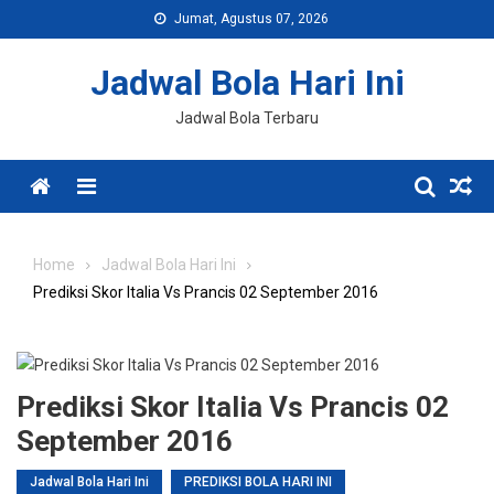
Skip
Jumat, Agustus 07, 2026
to
content
Jadwal Bola Hari Ini
Jadwal Bola Terbaru
Menu
Home
Jadwal Bola Hari Ini
Prediksi Skor Italia Vs Prancis 02 September 2016
Prediksi Skor Italia Vs Prancis 02
September 2016
Jadwal Bola Hari Ini
PREDIKSI BOLA HARI INI