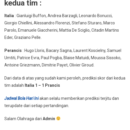
kedua tim :
Italia
: Gianluigi Buffon, Andrea Barzagli, Leonardo Bonucci,
Giorgio Chiellini, Alessandro Florenzi, Stefano Sturaro, Marco
Parolo, Emanuele Giaccherini, Mattia De Sciglio, Citadin Martins
Eder, Graziano Pelle.
Perancis
: Hugo Lloris, Bacary Sagna, Laurent Koscielny, Samuel
Umtiti, Patrice Evra, Paul Pogba, Blaise Matuidi, Moussa Sissoko,
Antoine Griezmann, Dimitrie Payet, Olivier Giroud.
Dari data di atas yang sudah kami peroleh, prediksi skor dari kedua
tim adalah
Italia 1 – 1 Prancis
Jadwal Bola Hari Ini
akan selalu memberikan prediksi terjitu dan
terupdate dari setiap pertandingan.
Salam Olahraga dari
Admin