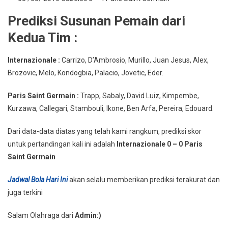
Prediksi Susunan Pemain dari
Kedua Tim :
Internazionale :
Carrizo, D’Ambrosio, Murillo, Juan Jesus, Alex,
Brozovic, Melo, Kondogbia, Palacio, Jovetic, Eder.
Paris Saint Germain :
Trapp, Sabaly, David Luiz, Kimpembe,
Kurzawa, Callegari, Stambouli, Ikone, Ben Arfa, Pereira, Edouard.
Dari data-data diatas yang telah kami rangkum, prediksi skor
untuk pertandingan kali ini adalah
Internazionale 0 – 0 Paris
Saint Germain
Jadwal Bola Hari Ini
akan selalu memberikan prediksi terakurat dan
juga terkini
Salam Olahraga dari
Admin:)