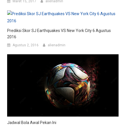
Maret 15, 2017
alienadmin
Prediksi Skor SJ Earthquakes VS New York City 6 Agustus
2016
Agustus 2, 2016
alienadmin
Jadwal Bola Awal Pekan Ini