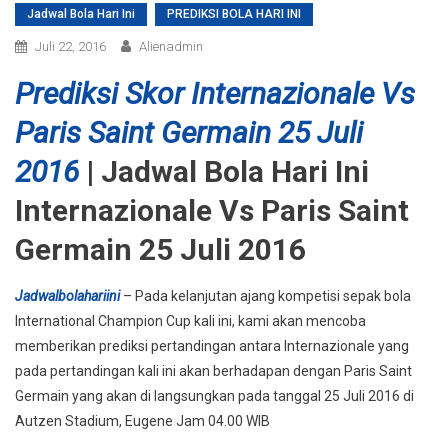
Jadwal Bola Hari Ini
PREDIKSI BOLA HARI INI
Juli 22, 2016
Alienadmin
Prediksi Skor Internazionale Vs
Paris Saint Germain 25 Juli
2016
| Jadwal Bola Hari Ini
Internazionale Vs Paris Saint
Germain 25 Juli 2016
Jadwalbolahariini
– Pada kelanjutan ajang kompetisi sepak bola
International Champion Cup kali ini, kami akan mencoba
memberikan prediksi pertandingan antara Internazionale yang
pada pertandingan kali ini akan berhadapan dengan Paris Saint
Germain yang akan di langsungkan pada tanggal 25 Juli 2016 di
Autzen Stadium, Eugene Jam 04.00 WIB