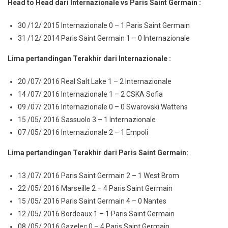
Head to Head dari Internazionale vs Paris Saint Germain :
30 /12/ 2015 Internazionale 0 – 1 Paris Saint Germain
31 /12/ 2014 Paris Saint Germain 1 – 0 Internazionale
Lima pertandingan Terakhir dari Internazionale :
20 /07/ 2016 Real Salt Lake 1 – 2 Internazionale
14 /07/ 2016 Internazionale 1 – 2 CSKA Sofia
09 /07/ 2016 Internazionale 0 – 0 Swarovski Wattens
15 /05/ 2016 Sassuolo 3 – 1 Internazionale
07 /05/ 2016 Internazionale 2 – 1 Empoli
Lima pertandingan Terakhir dari Paris Saint Germain:
13 /07/ 2016 Paris Saint Germain 2 – 1 West Brom
22 /05/ 2016 Marseille 2 – 4 Paris Saint Germain
15 /05/ 2016 Paris Saint Germain 4 – 0 Nantes
12 /05/ 2016 Bordeaux 1 – 1 Paris Saint Germain
08 /05/ 2016 Gazelec 0 – 4 Paris Saint Germain