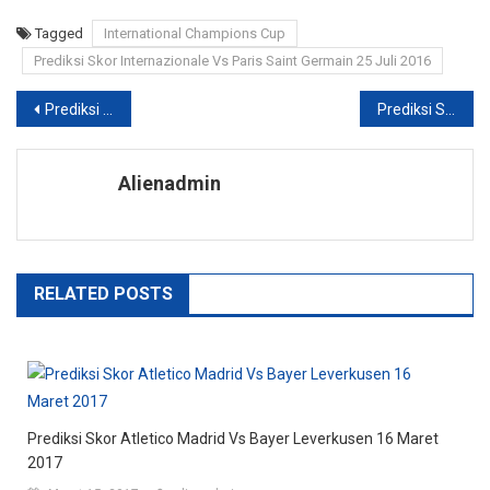
Tagged
International Champions Cup
Prediksi Skor Internazionale Vs Paris Saint Germain 25 Juli 2016
Navigasi
Prediksi Skor Bayern Munchen VS Weder Brema 27 Agustus 2016
Prediksi Skor Man City Vs Man United 25 Juli 2016
pos
Alienadmin
RELATED POSTS
Prediksi Skor Atletico Madrid Vs Bayer Leverkusen 16 Maret
2017