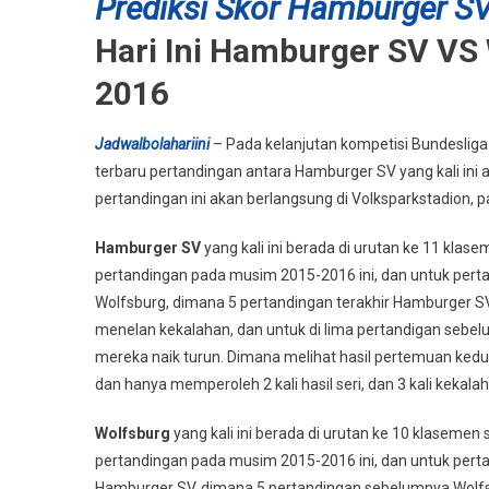
Prediksi Skor Hamburger S
Hari Ini Hamburger SV VS 
2016
Jadwalbolahariini
– Pada kelanjutan kompetisi Bundesliga 
terbaru pertandingan antara Hamburger SV yang kali in
pertandingan ini akan berlangsung di Volksparkstadion, p
Hamburger SV
yang kali ini berada di urutan ke 11 klas
pertandingan pada musim 2015-2016 ini, dan untuk per
Wolfsburg, dimana 5 pertandingan terakhir Hamburger SV m
menelan kekalahan, dan untuk di lima pertandigan seb
mereka naik turun. Dimana melihat hasil pertemuan ke
dan hanya memperoleh 2 kali hasil seri, dan 3 kali kekala
Wolfsburg
yang kali ini berada di urutan ke 10 klasemen 
pertandingan pada musim 2015-2016 ini, dan untuk perta
Hamburger SV, dimana 5 pertandingan sebelumnya Wolfsbu