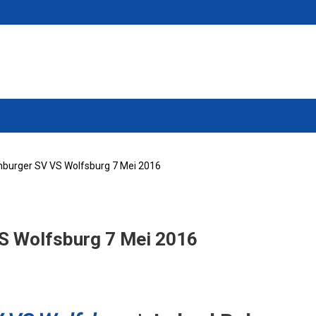
mburger SV VS Wolfsburg 7 Mei 2016
S Wolfsburg 7 Mei 2016