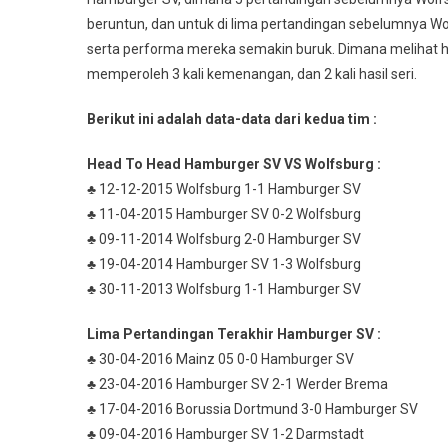
beruntun, dan untuk di lima pertandingan sebelumnya W
serta performa mereka semakin buruk. Dimana melihat h
memperoleh 3 kali kemenangan, dan 2 kali hasil seri.
Berikut ini adalah data-data dari kedua tim :
Head To Head Hamburger SV VS Wolfsburg :
♣ 12-12-2015 Wolfsburg 1-1 Hamburger SV
♣ 11-04-2015 Hamburger SV 0-2 Wolfsburg
♣ 09-11-2014 Wolfsburg 2-0 Hamburger SV
♣ 19-04-2014 Hamburger SV 1-3 Wolfsburg
♣ 30-11-2013 Wolfsburg 1-1 Hamburger SV
Lima Pertandingan Terakhir Hamburger SV :
♣ 30-04-2016 Mainz 05 0-0 Hamburger SV
♣ 23-04-2016 Hamburger SV 2-1 Werder Brema
♣ 17-04-2016 Borussia Dortmund 3-0 Hamburger SV
♣ 09-04-2016 Hamburger SV 1-2 Darmstadt