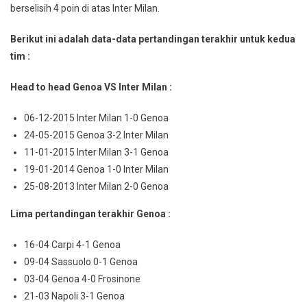
berselisih 4 poin di atas Inter Milan.
Berikut ini adalah data-data pertandingan terakhir untuk kedua
tim :
Head to head Genoa VS Inter Milan :
06-12-2015 Inter Milan 1-0 Genoa
24-05-2015 Genoa 3-2 Inter Milan
11-01-2015 Inter Milan 3-1 Genoa
19-01-2014 Genoa 1-0 Inter Milan
25-08-2013 Inter Milan 2-0 Genoa
Lima pertandingan terakhir Genoa :
16-04 Carpi 4-1 Genoa
09-04 Sassuolo 0-1 Genoa
03-04 Genoa 4-0 Frosinone
21-03 Napoli 3-1 Genoa