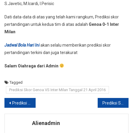
S.Javetic, M.Icardi, I.Perisic
Dati data-data di atas yang telah kami rangkum, Prediksi skor
pertandingan untuk kedua tim di atas adalah
Genoa 0-1 Inter
Milan
Jadwal Bola Hari Ini
akan selalu memberikan prediksi skor
pertandingan terkini dan juga terakurat
Salam Oiahraga dari Admin
Tagged
Prediksi Skor Genoa VS Inter Milan Tanggal 21 April 2016
Navigasi
Prediksi Skor AS Roma VS Torino Tanggal 21 April 2016
Prediksi Skor West Ham VS Watford tanggal 21 April 2016
pos
Alienadmin