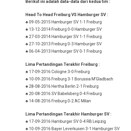
Berikut ini adalah data-data dari kedua tim :
Head To Head Freiburg VS Hamburger SV :
♣ 09-05-2015 Hamburger SV 1-1 Freiburg
♣ 13-12-2014 Freiburg 0-0 Hamburger SV
♣ 27-03-2014 Hamburger SV 1-1 Freiburg
♣ 27-10-2013 Freiburg 0-3 Hamburger SV
♣ 06-04-2013 Hamburger SV 0-1 Freiburg
Lima Pertandingan Terakhir Freiburg :
♣ 17-09-2016 Cologne 3-0 Freiburg
♣ 10-09-2016 Freiburg 3-1 Borussia M’Gladbach
♣ 28-08-2016 Hertha Berlin 2-1 Freiburg
♣ 20-08-2016 SV Babelsberg 0-4 Freiburg
♣ 14-08-2016 Freiburg 0-2 AC Milan
Lima Pertandingan Terakhir Hamburger SV :
♣ 17-09-2016 Hamburger SV 0-4 RB Leipzig
♣ 10-09-2016 Bayer Leverkusen 3-1 Hamburger SV