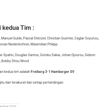
 kedua Tim :
Manuel Gulde, Pascal Stenzel, Christian Guenter, Caglar Soyuncu,
lorian Niederlechner, Maximilian Philipp
ir Spahic, Douglas Santos, Gotoku Sakai, Johan Djourou, Gideon
unt, Bobby Shou Wood
dari kedua tim adalah
Freiburg 3-1 Hamburger SV
itu dan terakurat dari setiap pertandingan.
tember 2016