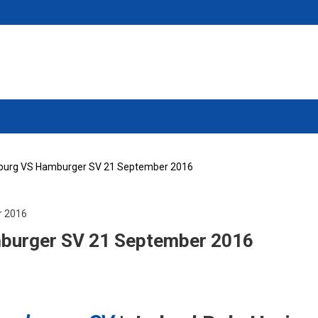
eiburg VS Hamburger SV 21 September 2016
mburger SV 21 September 2016