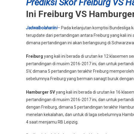
Prediksi Skor Freiburg VS 
Ini Freiburg VS Hamburger
Jadwalbolahariini
– Pada kelanjutan komptisi Bundesliga k
terupdate dari pertandingan antara Freiburg yang kali 
dimana pertandingan ini akan berlangsung di Schwarzwa
Freiburg
yang kali ini berada di urutan ke 12 klasemen s
pertandingan di musim 2016-2017 ini, dan untuk pertand
SV, dimana 5 pertandingan terakhir Freiburg memperoleh 
sebelumnya Freiburg yang bermain sanagt buruk dengan
Hamburger SV
yang kali ini berada di urutan ke 16 klas
pertandingan di musim 2016-2017 ini, dan untuk pertand
dengan Freiburg, dimana 5 pertandingan terakhir Hamburge
menelan kekalahan, dan untuk di laga sebelumnya Hamb
4 saat menjamu RB Leipzig.