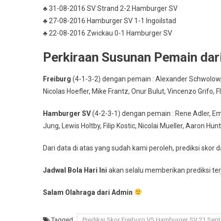
♣ 31-08-2016 SV Strand 2-2 Hamburger SV
♣ 27-08-2016 Hamburger SV 1-1 Ingoilstad
♣ 22-08-2016 Zwickau 0-1 Hamburger SV
Perkiraan Susunan Pemain dari
Freiburg
(4-1-3-2) dengan pemain : Alexander Schwolow, 
Nicolas Hoefler, Mike Frantz, Onur Bulut, Vincenzo Grifo, F
Hamburger SV
(4-2-3-1) dengan pemain : Rene Adler, Em
Jung, Lewis Holtby, Filip Kostic, Nicolai Mueller, Aaron H
Dari data di atas yang sudah kami peroleh, prediksi skor 
Jadwal Bola Hari Ini
akan selalu memberikan prediksi terj
Salam Olahraga dari Admin
Tagged
Prediksi Skor Freiburg VS Hamburger SV 21 Sep