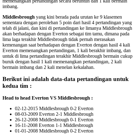
memenangkan pertandingan secara beruntun dan 1 kali bermain
imbang.
Middlesbrough
yang kini berada pada urutan ke 9 klasemen
sementara dengan perolehan 5 poin dari hasil 4 pertandingan yang
telah di jalani, dan kini di pertandingan ke limanya Middlesbrough
akan berhadapan dengan Everton sebagai tim tamu, dimana pada
lima laga terakhir Middlesbrough tidak pernah merasakan
kemenangan saat berhadapan dengan Everton dengan hasil 4 kali
Everton memenangkan pertandingan, 1 kali berakhir imbang, dan
untuk di lima pertandingan terakhir Middlesbrough bermain cukup
buruk dengan hasil 1 kali memenangkan pertandingan, 2 kali
bermain imbang dan 2 kali menelan kekalahan.
Berikut ini adalah data-data pertandingan untuk
kedua tim :
Head to head Everton VS Middlesbrough :
02-12-2015 Middlesbrough 0-2 Everton
08-03-2009 Everton 2-1 Middlesbrough
26-12-2008 Middlesbrough 0-1 Everton
16-11-2008 Everton 1-1 Middlesbrough
01-01-2008 Middlesbrough 0-2 Everton