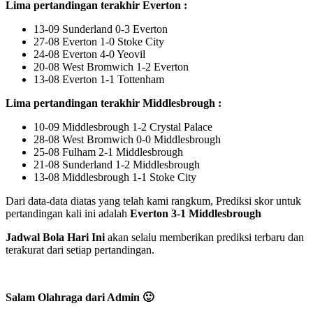
Lima pertandingan terakhir Everton :
13-09 Sunderland 0-3 Everton
27-08 Everton 1-0 Stoke City
24-08 Everton 4-0 Yeovil
20-08 West Bromwich 1-2 Everton
13-08 Everton 1-1 Tottenham
Lima pertandingan terakhir Middlesbrough :
10-09 Middlesbrough 1-2 Crystal Palace
28-08 West Bromwich 0-0 Middlesbrough
25-08 Fulham 2-1 Middlesbrough
21-08 Sunderland 1-2 Middlesbrough
13-08 Middlesbrough 1-1 Stoke City
Dari data-data diatas yang telah kami rangkum, Prediksi skor untuk
pertandingan kali ini adalah
Everton 3-1 Middlesbrough
Jadwal Bola Hari Ini
akan selalu memberikan prediksi terbaru dan
terakurat dari setiap pertandingan.
Salam Olahraga dari Admin 🙂