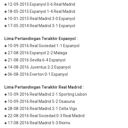
♣ 12-09-2015 Espanyol 0-6 Real Madrid
♣ 18-05-2015 Espanyol 1-4 Real Madrid
♣ 10-01-2015 Real Madrid 3-0 Espanyol
♣ 17-05-2014 Real Madrid 3-1 Espanyol
Lima Pertandingan Terakhir Espanyol :
♣ 10-09-2016 Real Sociedad 1-1 Espanyol
♣ 27-08-2016 Espanyol 2-2 Malaga
♣ 21-08-2016 Sevilla 6-4 Espanyol
♣ 14-08-2016 Juventus 2-2 Espanyol
♣ 06-08-2016 Everton 0-1 Espanyol
Lima Pertandingan Terakhir Real Madrid :
♣ 15-09-2016 Real Madrid 2-1 Sporting Lisbon
♣ 10-09-2016 Real Madrid 5-2 Osasuna
♣ 28-08-2016 Real Madrid 2-1 Celta Vigo
♣ 22-08-2016 Real Sociedad 0-3 Real Madrid
♣ 17-08-2016 Real Madrid 5-3 Reims