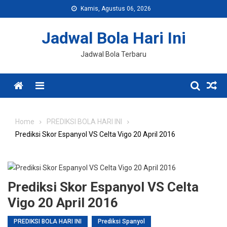
Skip
Kamis, Agustus 06, 2026
to
content
Jadwal Bola Hari Ini
Jadwal Bola Terbaru
Menu
Home
PREDIKSI BOLA HARI INI
Prediksi Skor Espanyol VS Celta Vigo 20 April 2016
Prediksi Skor Espanyol VS Celta
Vigo 20 April 2016
PREDIKSI BOLA HARI INI
Prediksi Spanyol