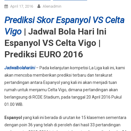
April 17, 2016
Alienadmin
Prediksi Skor Espanyol VS Celta
Vigo
| Jadwal Bola Hari Ini
Espanyol VS Celta Vigo |
Prediksi EURO 2016
Jadwalbolahariini
– Pada kelanjutan kompetisi La Liga kali ini, kami
akan mencoba memberikan prediksi terbaru dan terakurat
pertandingan antara Espanyol yang kali ini akan menjadi tuan
rumah untuk menjamu Celta Vigo, dimana pertandingan akan
berlangsung di RCDE Stadium, pada tanggal 20 April 2016 Pukul
01.00 WIB.
Espanyol
yang kali ini berada di urutan ke 15 klasemen sementara
dengan poin 36 yang telah di peroleh dari hasil 33 pertandingan