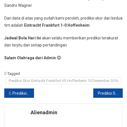
Sandro Wagner
Dari data di atas yang sudah kami peroleh, prediksi skor dari kedua
tim adalah
Eintracht Frankfurt 1-0 Hoffenheim
Jadwal Bola Hari Ini
akan selalu memberikan prediksi terakurat
dan terjitu dari setiap pertandingan.
Salam Olahraga dari Admin 🙂
Tagged
Prediksi Skor Eintracht Frankfurt VS Hoffenheim 10 Desember 2016
Navigasi
Prediksi Skor Udinese VS Bologna 6 Desember 2016
Prediksi Skor Bayern Munchen VS Wolfsburg 10 Desember 2016
pos
Alienadmin