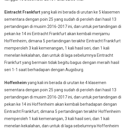
Eintracht Frankfurt
yang kali ini berada di urutan ke 5 klasemen
sementara dengan poin 25 yang sudah di peroleh dari hasil 13
pertandingan di musim 2016-2017 ini, dan untuk pertandingan di
pekan ke 14 ini Eintracht Frankfurt akan kembali menjamu
Hoffenheim, dimana 5 pertandingan terakhir Eintracht Frankfurt
memperoleh 3 kali kemenangan, 1 kali hasil seri, dan 1 kali
menelan kekalahan, dan untuk di laga sebelumnya Eintracht
Frankfurt yang bermain tidak begitu bagus dengan meraih hasil
seri 1-1 saat berhadapan dengan Augsburg.
Hoffenheim
yang kali ini berada di urutan ke 4 klasemen
sementara dengan poin 25 yang sudah di peroleh dari hasil 13
pertandingan di musim 2016-2017 ini, dan untuk pertandingan di
pekan ke 14 ini Hoffenheim akan kembali berhadapan dengan
Eintracht Frankfurt, dimana 5 pertandingan terakhir Hoffenheim
memperoleh 1 kali kemenangan, 3 kali hasil seri, dan 1 kali
menelan kekalahan, dan untuk di laga sebelumnya Hoffenheim