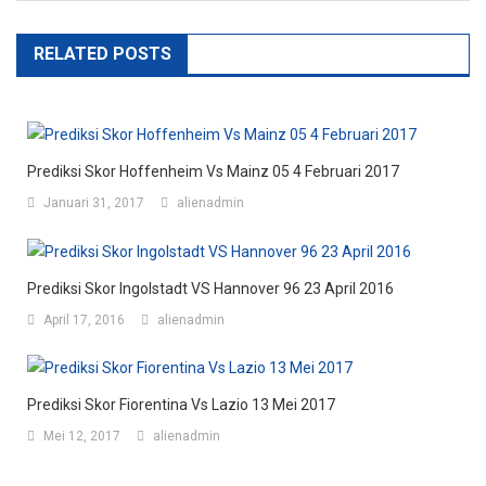
RELATED POSTS
Prediksi Skor Hoffenheim Vs Mainz 05 4 Februari 2017
Januari 31, 2017
alienadmin
Prediksi Skor Ingolstadt VS Hannover 96 23 April 2016
April 17, 2016
alienadmin
Prediksi Skor Fiorentina Vs Lazio 13 Mei 2017
Mei 12, 2017
alienadmin