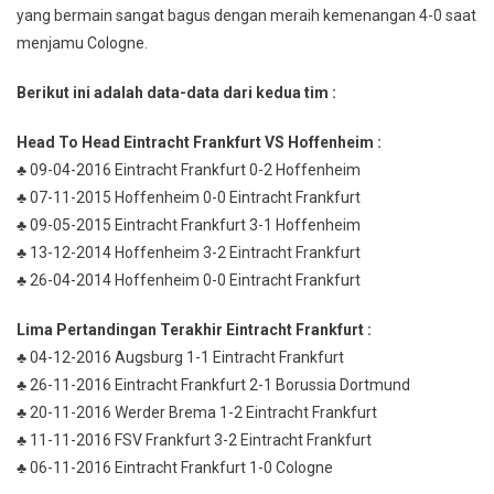
yang bermain sangat bagus dengan meraih kemenangan 4-0 saat
menjamu Cologne.
Berikut ini adalah data-data dari kedua tim :
Head To Head Eintracht Frankfurt VS Hoffenheim :
♣ 09-04-2016 Eintracht Frankfurt 0-2 Hoffenheim
♣ 07-11-2015 Hoffenheim 0-0 Eintracht Frankfurt
♣ 09-05-2015 Eintracht Frankfurt 3-1 Hoffenheim
♣ 13-12-2014 Hoffenheim 3-2 Eintracht Frankfurt
♣ 26-04-2014 Hoffenheim 0-0 Eintracht Frankfurt
Lima Pertandingan Terakhir Eintracht Frankfurt :
♣ 04-12-2016 Augsburg 1-1 Eintracht Frankfurt
♣ 26-11-2016 Eintracht Frankfurt 2-1 Borussia Dortmund
♣ 20-11-2016 Werder Brema 1-2 Eintracht Frankfurt
♣ 11-11-2016 FSV Frankfurt 3-2 Eintracht Frankfurt
♣ 06-11-2016 Eintracht Frankfurt 1-0 Cologne