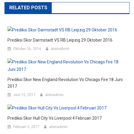
RELATED POSTS
Prediksi Skor Darmstadt VS RB Leipzig 29 Oktober 2016
Oktober 26, 2016
alienadmin
Prediksi Skor New England Revolution Vs Chicago Fire 18 Juni
2017
Juni 15, 2017
alienadmin
Prediksi Skor Hull City Vs Liverpool 4 Februari 2017
Februari 3, 2017
alienadmin