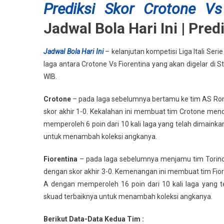
Prediksi Skor Crotone Vs
Jadwal Bola Hari Ini | Predi
Jadwal Bola Hari Ini
– kelanjutan kompetisi Liga Itali Seri
laga antara Crotone Vs Fiorentina yang akan digelar di 
WIB.
Crotone
– pada laga sebelumnya bertamu ke tim AS Ro
skor akhir 1-0. Kekalahan ini membuat tim Crotone mend
memperoleh 6 poin dari 10 kali laga yang telah dimaink
untuk menambah koleksi angkanya.
Fiorentina
– pada laga sebelumnya menjamu tim Torino 
dengan skor akhir 3-0. Kemenangan ini membuat tim Fiore
A dengan memperoleh 16 poin dari 10 kali laga yang t
skuad terbaiknya untuk menambah koleksi angkanya.
Berikut Data-Data Kedua Tim :