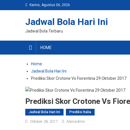
Skip
Kamis, Agustus 06, 2026
to
content
Jadwal Bola Hari Ini
Jadwal Bola Terbaru
HOME
Home
Jadwal Bola Hari Ini
Prediksi Skor Crotone Vs Fiorentina 29 Oktober 2017
Prediksi Skor Crotone Vs Fior
Jadwal Bola Hari Ini
Prediksi Italia
Oktober 28, 2017
Alienadmin