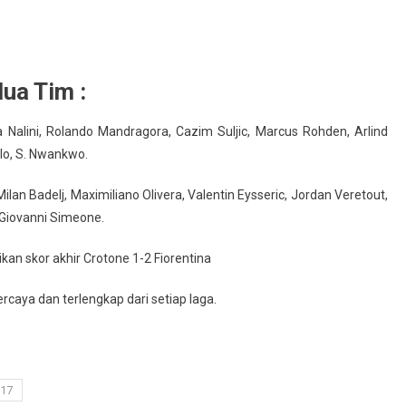
ua Tim :
 Nalini, Rolando Mandragora, Cazim Suljic, Marcus Rohden, Arlind
llo, S. Nwankwo.
ilan Badelj, Maximiliano Olivera, Valentin Eysseric, Jordan Veretout,
, Giovanni Simeone.
an skor akhir Crotone 1-2 Fiorentina
rcaya dan terlengkap dari setiap laga.
017