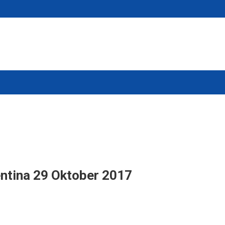
entina 29 Oktober 2017