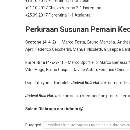
♦15.10.2017|Fiorentina 2-1 Udinese
♦01.10.2017|Chievo Verona 2-1 Fiorentina
♦25.09.2017|Fiorentina 1-1 Atalanta
Perkiraan Susunan Pemain Ked
Crotone (4-4-2)
– Marco Festa, Bruno Martella, Andrea
Ajeti, Federico Ceccherini, Manuel Nicoletti, Giuseppe Cari
Fiorentina (4-2-3-1)
– Marco Sportiello, Marco Benassi, M
Vitor Hugo, Bruno Gaspar, Davide Astori, Federico Chiesa
Dari data yang diperoleh,
Jadwal Bola Hari Ini
memprediksik
Jadwal Bola Hari Ini
akan selalu memberikan prediksi terpe
Salam Olahraga dari Admin 🙂
Tagged
Prediksi Skor Crotone Vs Fiorentina 29 Oktober 2