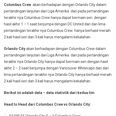
Columbus Crew
akan berhadapan dengan Orlando City dalam
pertandingan lanjutan dari Liga Amerika dan pada pertandingan
terakhir nya Columbus Crew hanya dapat bermain seri dengan
hasil akhir 1 – 1 saat berjumpa dengan DC United dan dari lima
pertandingan terakhir nya Columbus Crew hanya berhasil meraih
2 kali hasil seri dan 3 kali harus mengalami kekalahan.
Orlando City
akan berhadapan dengan Columbus Crew dalam
pertandingan lanjutan dari Liga Amerika dan pada pertandingan
terakhir nya Orlando City hanya dapat bermain seri dengan hasil
akhir 2 – 2 saat berjumpa dengan Vancouver Whitecaps dan dari
lima pertandingan terakhir nya Orlando City hanya berhasil meraih
2 kali hasil seri dan 3 kali harus mengalami kekalahan.
Berikut ini adalah data – data statistik dari kedua tim
Head to Head dari Columbus Crew vs Orlando City:
02/08/15 Orlando City 5 – 2 Columbus Crew