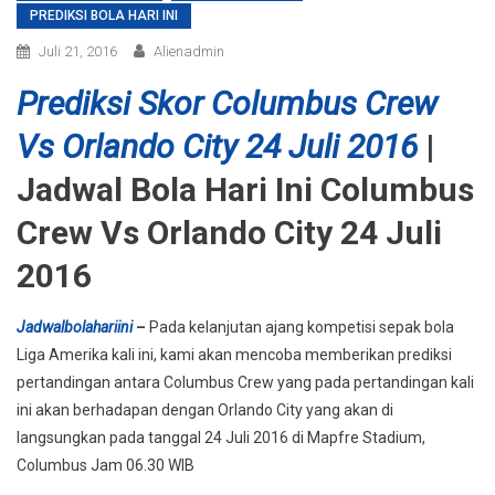
PREDIKSI BOLA HARI INI
Juli 21, 2016
Alienadmin
Prediksi Skor Columbus Crew
Vs Orlando City 24 Juli 2016
|
Jadwal Bola Hari Ini Columbus
Crew Vs Orlando City 24 Juli
2016
Jadwalbolahariini
–
Pada kelanjutan ajang kompetisi sepak bola
Liga Amerika kali ini, kami akan mencoba memberikan prediksi
pertandingan antara Columbus Crew yang pada pertandingan kali
ini akan berhadapan dengan Orlando City yang akan di
langsungkan pada tanggal 24 Juli 2016 di Mapfre Stadium,
Columbus Jam 06.30 WIB