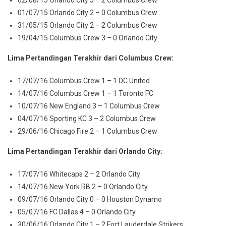
01/07/15 Orlando City 2 – 0 Columbus Crew
31/05/15 Orlando City 2 – 2 Columbus Crew
19/04/15 Columbus Crew 3 – 0 Orlando City
Lima Pertandingan Terakhir dari Columbus Crew:
17/07/16 Columbus Crew 1 – 1 DC United
14/07/16 Columbus Crew 1 – 1 Toronto FC
10/07/16 New England 3 – 1 Columbus Crew
04/07/16 Sporting KC 3 – 2 Columbus Crew
29/06/16 Chicago Fire 2 – 1 Columbus Crew
Lima Pertandingan Terakhir dari Orlando City:
17/07/16 Whitecaps 2 – 2 Orlando City
14/07/16 New York RB 2 – 0 Orlando City
09/07/16 Orlando City 0 – 0 Houston Dynamo
05/07/16 FC Dallas 4 – 0 Orlando City
30/06/16 Orlando City 1 – 2 Fort Lauderdale Strikers