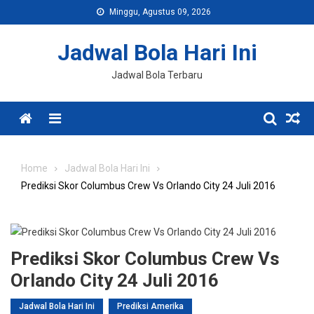
Skip
Minggu, Agustus 09, 2026
to
content
Jadwal Bola Hari Ini
Jadwal Bola Terbaru
Menu
Home
Jadwal Bola Hari Ini
Prediksi Skor Columbus Crew Vs Orlando City 24 Juli 2016
Prediksi Skor Columbus Crew Vs
Orlando City 24 Juli 2016
Jadwal Bola Hari Ini
Prediksi Amerika