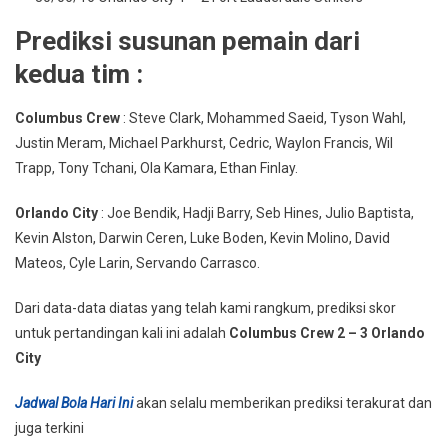
Prediksi susunan pemain dari
kedua tim :
Columbus Crew
: Steve Clark, Mohammed Saeid, Tyson Wahl,
Justin Meram, Michael Parkhurst, Cedric, Waylon Francis, Wil
Trapp, Tony Tchani, Ola Kamara, Ethan Finlay.
Orlando City
: Joe Bendik, Hadji Barry, Seb Hines, Julio Baptista,
Kevin Alston, Darwin Ceren, Luke Boden, Kevin Molino, David
Mateos, Cyle Larin, Servando Carrasco.
Dari data-data diatas yang telah kami rangkum, prediksi skor
untuk pertandingan kali ini adalah
Columbus Crew 2 – 3 Orlando
City
Jadwal Bola Hari Ini
akan selalu memberikan prediksi terakurat dan
juga terkini