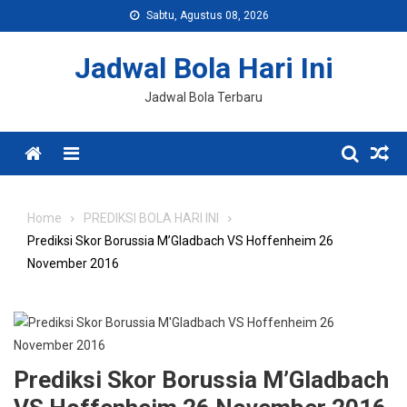
Skip
Sabtu, Agustus 08, 2026
to
content
Jadwal Bola Hari Ini
Jadwal Bola Terbaru
Menu
Home
PREDIKSI BOLA HARI INI
Prediksi Skor Borussia M’Gladbach VS Hoffenheim 26
November 2016
Prediksi Skor Borussia M’Gladbach