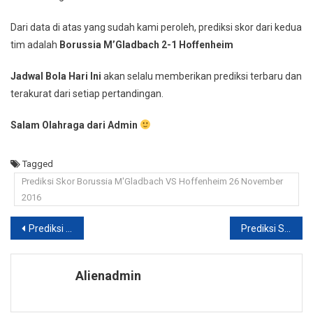
Dari data di atas yang sudah kami peroleh, prediksi skor dari kedua
tim adalah
Borussia M’Gladbach 2-1 Hoffenheim
Jadwal Bola Hari Ini
akan selalu memberikan prediksi terbaru dan
terakurat dari setiap pertandingan.
Salam Olahraga dari Admin
Tagged
Prediksi Skor Borussia M'Gladbach VS Hoffenheim 26 November
2016
Navigasi
Prediksi Skor Cologne VS Augsburg 26 November 2016
Prediksi Skor Ingolstadt VS Wolfsburg 26 November 2016
pos
Alienadmin