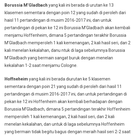
Borussia M’Gladbach
yang kali ini berada di urutan ke 13
klasemen sementara dengan poin 12 yang sudah di peroleh dari
haisl 11 pertandingan di musim 2016-2017 ini, dan untuk
pertandingan di pekan ke 12 ini Borussia M’Gladbach akan kembali
menjamu Hoffenheim, dimana 5 pertandingan terakhir Borussia
M’Gladbach memperoleh 1 kali kemenangan, 2 kali hasil seri, dan 2
kali menelan kekalahan, danu ntuk di laga sebelumnya Borussia
M’Gladbach yang bermain sangat buruk dengan menelan
kekalahan 1-2 saat menjamu Cologne.
Hoffneheim
yang kali ini berada diurutan ke 5 klasemen
sementara dengan poin 21 yang sudah di peroleh dari hasil 11
pertandingan di musim 2016-2017 ini, dan untuk pertandingan di
pekan ke 12 ini Hoffenheim akan kembali berhadapan dengan
Borussia M’Gladbach, dimana 5 pertandingan terakhir Hoffenheim
memperoleh 1 kali kemenangan, 2 kali hasil seri, dan 2 kali
menelan kekalahan, dan untuk di laga sebelumnya Hoffenheim
yang bermain tidak begitu bagus dengan meraih hasil seri 2-2 saat