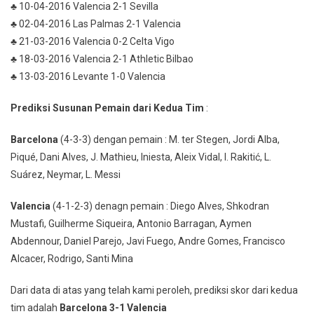
♣ 10-04-2016 Valencia 2-1 Sevilla
♣ 02-04-2016 Las Palmas 2-1 Valencia
♣ 21-03-2016 Valencia 0-2 Celta Vigo
♣ 18-03-2016 Valencia 2-1 Athletic Bilbao
♣ 13-03-2016 Levante 1-0 Valencia
Prediksi Susunan Pemain dari Kedua Tim
:
Barcelona
(4-3-3) dengan pemain : M. ter Stegen, Jordi Alba,
Piqué, Dani Alves, J. Mathieu, Iniesta, Aleix Vidal, I. Rakitić, L.
Suárez, Neymar, L. Messi
Valencia
(4-1-2-3) denagn pemain : Diego Alves, Shkodran
Mustafi, Guilherme Siqueira, Antonio Barragan, Aymen
Abdennour, Daniel Parejo, Javi Fuego, Andre Gomes, Francisco
Alcacer, Rodrigo, Santi Mina
Dari data di atas yang telah kami peroleh, prediksi skor dari kedua
tim adalah
Barcelona 3-1 Valencia