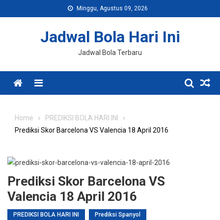
Skip
Minggu, Agustus 09, 2026
to
content
Jadwal Bola Hari Ini
Jadwal Bola Terbaru
Menu
Home
PREDIKSI BOLA HARI INI
Prediksi Skor Barcelona VS Valencia 18 April 2016
Prediksi Skor Barcelona VS
Valencia 18 April 2016
PREDIKSI BOLA HARI INI
Prediksi Spanyol