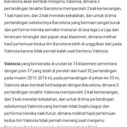
Barcelona akan kembali menjamu Valencia, dimana 5
pertandingan terakhir Barcelona memperoleh 2 kali kemenangan,
1 kali hasil seri, dan 2 kali menelan kekalahan, dan untuk di lima
pertandingan sebelumnya Barcelona yang bermain sangat buruk
dan performa mereka semakin menurun di sisa laga La Liga dan
terancam tersingkir dari papan atas klasemen, dimana melihat
hasil pertemuan kedua tim Barcelona lebih di unggulkan dari pada
Valencia karena tidak pernah kalah saat bertemu Valencia.
Valencia
yang kini berada di urutan ke 14 klasemen sementara
dengan poin 37 yang telah di peroleh dari hasil 32 pertandingan
pada musim 2015-2016 ini, pada pertandingan di pekan ke 33 ini,
Valencia akan kembali berhadapan dengan Barcelona, dimana 5
pertandingan terakhir Valencia memperoleh 2 kali kemenangan,
dan 3 kali menelan kekalahan, dan untuk di lima pertandingan
sebelumnya Valencia yang bermain tidak begitu bagus dan
performa mereka naik/turun, dimana melihat hasil pertemuan
kedua tim Valencia tidak pernah menang saat menjamu