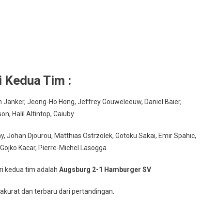
 Kedua Tim :
h Janker, Jeong-Ho Hong, Jeffrey Gouweleeuw, Daniel Baier,
n, Halil Altintop, Caiuby
, Johan Djourou, Matthias Ostrzolek, Gotoku Sakai, Emir Spahic,
, Gojko Kacar, Pierre-Michel Lasogga
ari kedua tim adalah
Augsburg 2-1 Hamburger SV
akurat dan terbaru dari pertandingan.