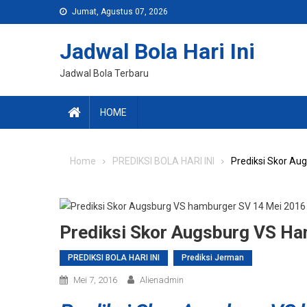
Skip
Jumat, Agustus 07, 2026
to
content
Jadwal Bola Hari Ini
Jadwal Bola Terbaru
HOME
Home
PREDIKSI BOLA HARI INI
Prediksi Skor Au
Prediksi Skor Augsburg VS H
PREDIKSI BOLA HARI INI
Prediksi Jerman
Mei 7, 2016
Alienadmin