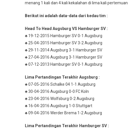
menang 1 kali dan 4 kali kekalahan di lima kali pertemuan
Berikut ini adalah data-data dari kedau tim :
Head To Head Augsburg VS Hamburger SV :
♣ 19-12-2015 Hamburger SV 0-1 Augsburg
♣ 25-04-2015 Hamburger SV 3-2 Augsburg
♣ 29-11-2014 Augsburg 3-1 Hamburger SV
♣ 27-04-2016 Augsburg 3-1 Hamburger SV
♣ 07-12-2013 Hamburger SV 0-1 Augsburg
Lima Pertandingan Terakhir Augsburg :
♣ 07-05-2016 Schalke 04 1-1 Augsburg
♣ 30-04-2016 Augsburg 0-0 FC Koln
♣ 23-04-2016 Wolfsburg 0-2 Augsburg
♣ 16-04-2016 Augsburg 1-0 Stuttgart
♣ 09-04-2016 Werder Brema 1-2 Augsburg
Lima Pertandingan Terakhir Hamburger SV :