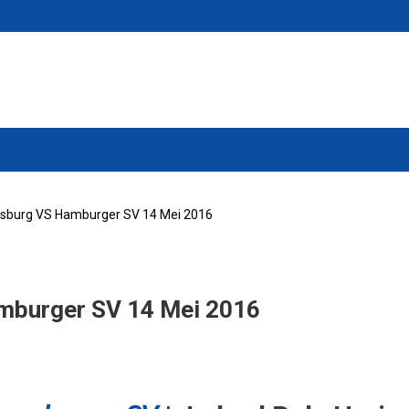
gsburg VS Hamburger SV 14 Mei 2016
amburger SV 14 Mei 2016