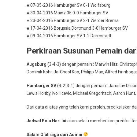
♣ 07-05-2016 Hamburger SV 0-1 Wolfsburg
♣ 30-04-2016 Mainz 05 0-0 Hamburger SV
♣ 23-04-2016 Hamburger SV 2-1 Werder Brema
♣ 17-04-2016 Borussia Dortmund 3-0 Hamburger SV
♣ 09-04-2016 Hamburger SV 1-2 Darmstadt
Perkiraan Susunan Pemain dari
Augsburg
(3-4-3) dengan pemain : Marwin Hitz, Christop
Dominik Kohr, Ja-Cheol Koo, Philipp Max, Alfred Finnbogaso
Hamburger SV
(4-2-3-1) dengan pemain : Jaroslav Drobny
Lewis Holtby, Ivo Ilicevic, Michael Gregoritsch, Aaron Hunt
Dari data di atas yang telah kami peroleh, prediksi skor d
Jadwal Bola Hari Ini
akan selalu memberikan prediksi ter
Salam Olahraga dari Admin