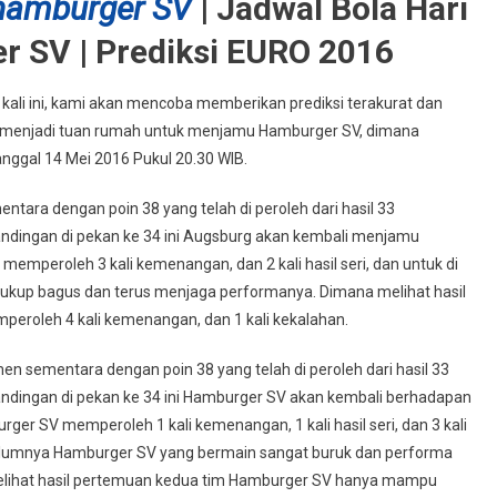
 hamburger SV
| Jadwal Bola Hari
r SV | Prediksi EURO 2016
 kali ini, kami akan mencoba memberikan prediksi terakurat dan
kan menjadi tuan rumah untuk menjamu Hamburger SV, dimana
nggal 14 Mei 2016 Pukul 20.30 WIB.
ntara dengan poin 38 yang telah di peroleh dari hasil 33
andingan di pekan ke 34 ini Augsburg akan kembali menjamu
emperoleh 3 kali kemenangan, dan 2 kali hasil seri, dan untuk di
ukup bagus dan terus menjaga performanya. Dimana melihat hasil
eroleh 4 kali kemenangan, dan 1 kali kekalahan.
emen sementara dengan poin 38 yang telah di peroleh dari hasil 33
andingan di pekan ke 34 ini Hamburger SV akan kembali berhadapan
er SV memperoleh 1 kali kemenangan, 1 kali hasil seri, dan 3 kali
belumnya Hamburger SV yang bermain sangat buruk dan performa
elihat hasil pertemuan kedua tim Hamburger SV hanya mampu