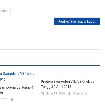
i 2016
Prediksi Skor Bayer Leverkusen VS Ingolstadt 14 Mei 2016
Prediksi Skor Aston Villa VS Chelsea
Tanggal 2 April 2016
 Sampdoria VS Torino 4
16
Maret 25, 2016
alienadmin
, 2016