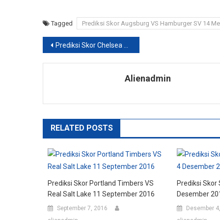
Tagged
Prediksi Skor Augsburg VS Hamburger SV 14 Me
Navigasi
Prediksi Skor Chelsea Vs Leicester City Tanggal 15 Mei 2016
pos
Alienadmin
RELATED POSTS
Prediksi Skor Portland Timbers VS
Prediksi Skor
Real Salt Lake 11 September 2016
Desember 20
September 7, 2016
Desember 4