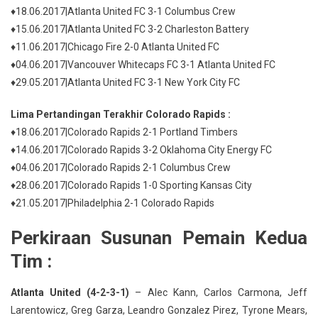
♦18.06.2017|Atlanta United FC 3-1 Columbus Crew
♦15.06.2017|Atlanta United FC 3-2 Charleston Battery
♦11.06.2017|Chicago Fire 2-0 Atlanta United FC
♦04.06.2017|Vancouver Whitecaps FC 3-1 Atlanta United FC
♦29.05.2017|Atlanta United FC 3-1 New York City FC
Lima Pertandingan Terakhir Colorado Rapids :
♦18.06.2017|Colorado Rapids 2-1 Portland Timbers
♦14.06.2017|Colorado Rapids 3-2 Oklahoma City Energy FC
♦04.06.2017|Colorado Rapids 2-1 Columbus Crew
♦28.06.2017|Colorado Rapids 1-0 Sporting Kansas City
♦21.05.2017|Philadelphia 2-1 Colorado Rapids
Perkiraan Susunan Pemain Kedua
Tim :
Atlanta United (4-2-3-1)
– Alec Kann, Carlos Carmona, Jeff
Larentowicz, Greg Garza, Leandro Gonzalez Pirez, Tyrone Mears,