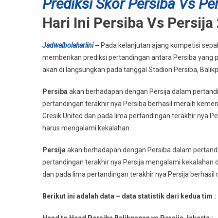
Prediksi Skor Persiba Vs Per
Hari Ini Persiba Vs Persija
Jadwalbolahariini
–
Pada kelanjutan ajang kompetisi sepa
memberikan prediksi pertandingan antara Persiba yang p
akan di langsungkan pada tanggal Stadion Persiba, Bali
Persiba
akan berhadapan dengan Persija dalam pertandi
pertandingan terakhir nya Persiba berhasil meraih keme
Gresik United dan pada lima pertandingan terakhir nya Pers
harus mengalami kekalahan.
Persija
akan berhadapan dengan Persiba dalam pertandi
pertandingan terakhir nya Persija mengalami kekalahan 
dan pada lima pertandingan terakhir nya Persija berhasi
Berikut ini adalah data – data statistik dari kedua tim :
Head to Head Persiba Balikpapan vs Persija Jakarta :