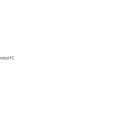
nited FC