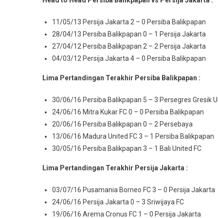
11/05/13 Persija Jakarta 2 – 0 Persiba Balikpapan
28/04/13 Persiba Balikpapan 0 – 1 Persija Jakarta
27/04/12 Persiba Balikpapan 2 – 2 Persija Jakarta
04/03/12 Persija Jakarta 4 – 0 Persiba Balikpapan
Lima Pertandingan Terakhir Persiba Balikpapan :
30/06/16 Persiba Balikpapan 5 – 3 Persegres Gresik U
24/06/16 Mitra Kukar FC 0 – 0 Persiba Balikpapan
20/06/16 Persiba Balikpapan 0 – 2 Persebaya
13/06/16 Madura United FC 3 – 1 Persiba Balikpapan
30/05/16 Persiba Balikpapan 3 – 1 Bali United FC
Lima Pertandingan Terakhir Persija Jakarta :
03/07/16 Pusamania Borneo FC 3 – 0 Persija Jakarta
24/06/16 Persija Jakarta 0 – 3 Sriwijaya FC
19/06/16 Arema Cronus FC 1 – 0 Persija Jakarta