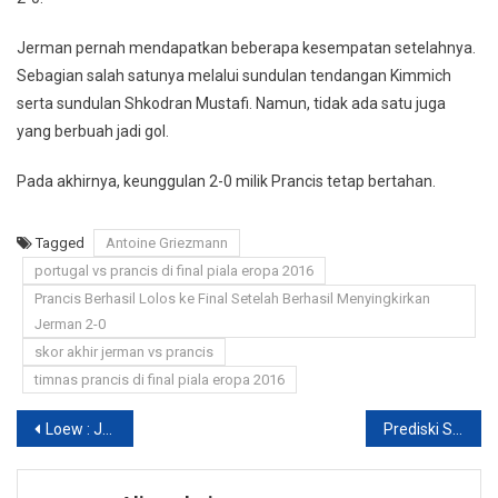
Jerman pernah mendapatkan beberapa kesempatan setelahnya.
Sebagian salah satunya melalui sundulan tendangan Kimmich
serta sundulan Shkodran Mustafi. Namun, tidak ada satu juga
yang berbuah jadi gol.
Pada akhirnya, keunggulan 2-0 milik Prancis tetap bertahan.
Tagged
Antoine Griezmann
portugal vs prancis di final piala eropa 2016
Prancis Berhasil Lolos ke Final Setelah Berhasil Menyingkirkan
Jerman 2-0
skor akhir jerman vs prancis
timnas prancis di final piala eropa 2016
Navigasi
Loew : Jerman Telah Menemukan Beberapa Kelemahan Prancis
Prediski Skor Portugal Vs Prancis 11 Juli 2016
pos