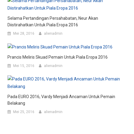
Selama Pertandingan Persahabatan, Neur Akan
Diistirahatkan Untuk Piala Eropa 2016
Mei 28, 2016
alienadmin
Prancis Meliris Skuad Pemain Untuk Piala Eropa 2016
Mei 15, 2016
alienadmin
Pada EURO 2016, Vardy Menjadi Ancaman Untuk Pemain
Belakang
Mei 25, 2016
alienadmin