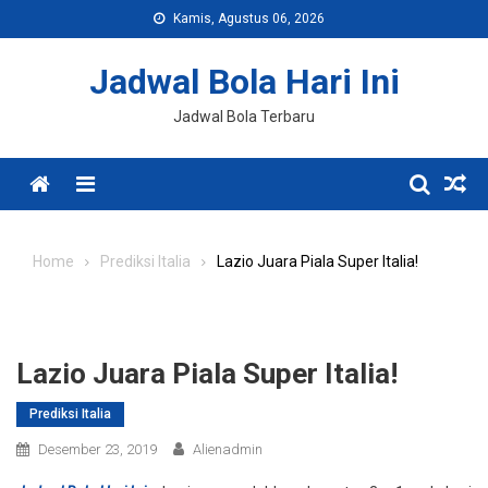
Skip
Kamis, Agustus 06, 2026
to
content
Jadwal Bola Hari Ini
Jadwal Bola Terbaru
Menu
Home
Prediksi Italia
Lazio Juara Piala Super Italia!
Lazio Juara Piala Super Italia!
Prediksi Italia
Desember 23, 2019
Alienadmin