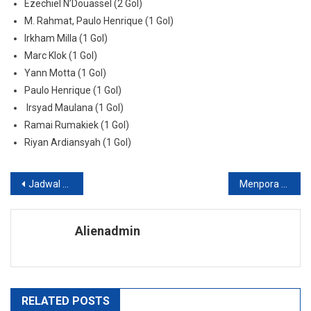
Ezechiel N’Douassel (2 Gol)
M. Rahmat, Paulo Henrique (1 Gol)
Irkham Milla (1 Gol)
Marc Klok (1 Gol)
Yann Motta (1 Gol)
Paulo Henrique (1 Gol)
Irsyad Maulana (1 Gol)
Ramai Rumakiek (1 Gol)
Riyan Ardiansyah (1 Gol)
Navigasi
Jadwal Liga 1 2021/2022, dan Kualifikasi Piala Dunia 2022
Menpora Menegaskan Aksi Brutal Pemain AHHA PS Pati Tak Layak Masuk TIMNAS
pos
Alienadmin
RELATED POSTS