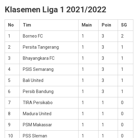
Klasemen Liga 1 2021/2022
No
Tim
Main
Poin
SG
1
Borneo FC
1
3
2
2
Persita Tangerang
1
3
1
3
Bhayangkara FC
1
3
1
4
PSIS Semarang
1
3
1
5
Bali United
1
3
1
6
Persib Bandung
1
3
1
7
TIRA Persikabo
1
1
0
8
Madura United
1
1
0
9
PSM Makassar
1
1
0
10
PSS Sleman
1
1
0