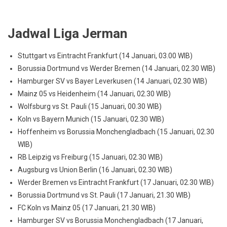
Jadwal Liga Jerman
Stuttgart vs Eintracht Frankfurt (14 Januari, 03.00 WIB)
Borussia Dortmund vs Werder Bremen (14 Januari, 02.30 WIB)
Hamburger SV vs Bayer Leverkusen (14 Januari, 02.30 WIB)
Mainz 05 vs Heidenheim (14 Januari, 02.30 WIB)
Wolfsburg vs St. Pauli (15 Januari, 00.30 WIB)
Koln vs Bayern Munich (15 Januari, 02.30 WIB)
Hoffenheim vs Borussia Monchengladbach (15 Januari, 02.30
WIB)
RB Leipzig vs Freiburg (15 Januari, 02.30 WIB)
Augsburg vs Union Berlin (16 Januari, 02.30 WIB)
Werder Bremen vs Eintracht Frankfurt (17 Januari, 02.30 WIB)
Borussia Dortmund vs St. Pauli (17 Januari, 21.30 WIB)
FC Koln vs Mainz 05 (17 Januari, 21.30 WIB)
Hamburger SV vs Borussia Monchengladbach (17 Januari,