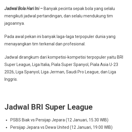
Jadwal Bola Hari Ini –
Banyak pecinta sepak bola yang selalu
mengikuti jadwal pertandingan, dan selalu mendukung tim
jagoannya.
Pada awal pekan ini banyak laga-laga terpopuler dunia yang
menayangkan tim terkenal dan profesional.
Jadwal dirangkum dari kompetisi-kompetisi terpopuler yaitu BRI
Super League, Liga Italia, Piala Super Spanyol, Piala Asia U-23
2026, Liga Spanyol, Liga Jerman, Saudi Pro League, dan Liga
Inggris.
Jadwal BRI Super League
PSBS Biak vs Persijap Jepara (12 Januari, 15.30 WIB)
Persijap Jepara vs Dewa United (12 Januari, 19.00 WIB)