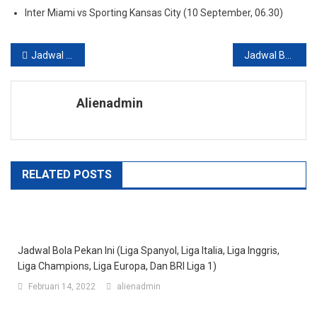
Inter Miami vs Sporting Kansas City (10 September, 06.30)
Navigasi
Jadwal Bola dan Klasemen Pekan Ini
Jadwal Bola Pekan Ini
pos
Alienadmin
RELATED POSTS
Jadwal Bola Pekan Ini (Liga Spanyol, Liga Italia, Liga Inggris,
Liga Champions, Liga Europa, Dan BRI Liga 1)
Februari 14, 2022
alienadmin