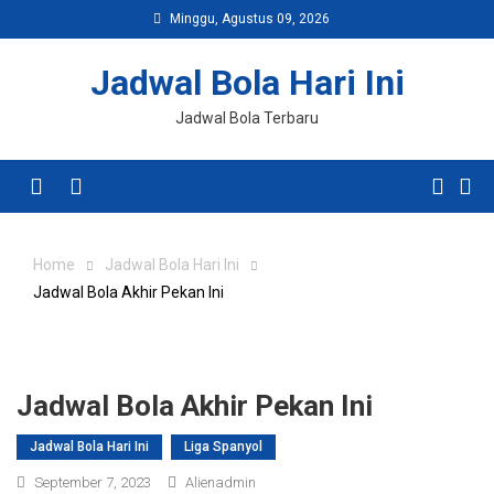
Skip
Minggu, Agustus 09, 2026
to
content
Jadwal Bola Hari Ini
Jadwal Bola Terbaru
Menu
Home
Jadwal Bola Hari Ini
Jadwal Bola Akhir Pekan Ini
Jadwal Bola Akhir Pekan Ini
Jadwal Bola Hari Ini
Liga Spanyol
September 7, 2023
Alienadmin